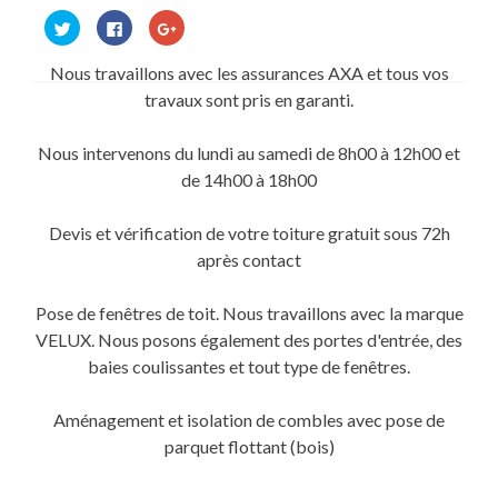
Cliquez
Cliquez
Cliquez
pour
pour
pour
partager
partager
partager
sur
sur
sur
Nous travaillons avec les assurances AXA et tous vos
Twitter(ouvre
Facebook(ouvre
Google+
dans
dans
(ouvre
travaux sont pris en garanti.
une
une
dans
nouvelle
nouvelle
une
fenêtre)
fenêtre)
nouvelle
fenêtre)
Nous intervenons du lundi au samedi de 8h00 à 12h00 et
de 14h00 à 18h00
Devis et vérification de votre toiture gratuit sous 72h
après contact
Pose de fenêtres de toit. Nous travaillons avec la marque
VELUX. Nous posons également des portes d'entrée, des
baies coulissantes et tout type de fenêtres.
Aménagement et isolation de combles avec pose de
parquet flottant (bois)