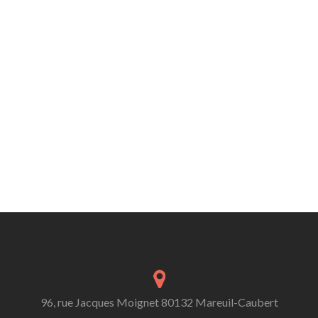
96, rue Jacques Moignet 80132 Mareuil-Caubert