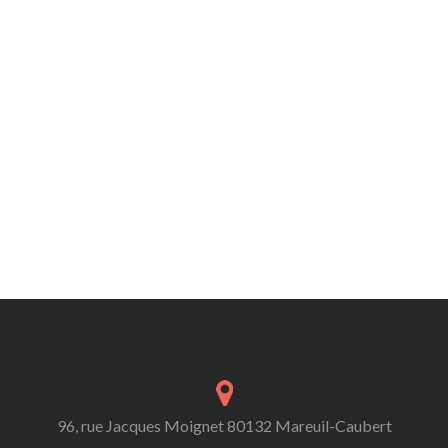
96, rue Jacques Moignet 80132 Mareuil-Caubert