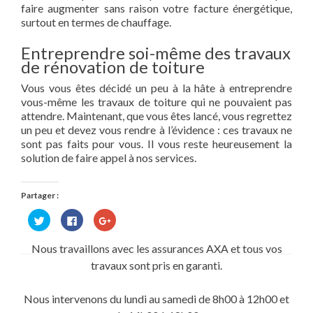
faire augmenter sans raison votre facture énergétique,
surtout en termes de chauffage.
Entreprendre soi-même des travaux
de rénovation de toiture
Vous vous êtes décidé un peu à la hâte à entreprendre
vous-même les travaux de toiture qui ne pouvaient pas
attendre. Maintenant, que vous êtes lancé, vous regrettez
un peu et devez vous rendre à l’évidence : ces travaux ne
sont pas faits pour vous. Il vous reste heureusement la
solution de faire appel à nos services.
Partager :
Cliquez
Cliquez
Cliquez
pour
pour
pour
partager
partager
partager
sur
sur
sur
Nous travaillons avec les assurances AXA et tous vos
Twitter(ouvre
Facebook(ouvre
Google+
dans
dans
(ouvre
travaux sont pris en garanti.
une
une
dans
nouvelle
nouvelle
une
fenêtre)
fenêtre)
nouvelle
fenêtre)
Nous intervenons du lundi au samedi de 8h00 à 12h00 et