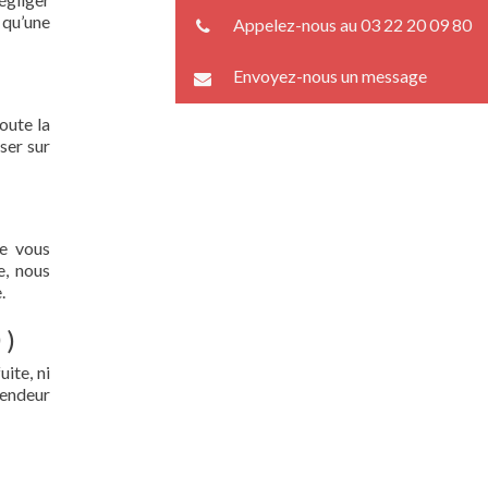
 qu’une
Appelez-nous au 03 22 20 09 80
Envoyez-nous un message
oute la
ser sur
ue vous
e, nous
.
 )
ite, ni
lendeur