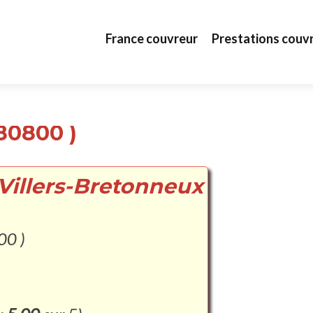
Aller au contenu principal
France couvreur
Prestations couv
80800 )
 Villers-Bretonneux
00 )