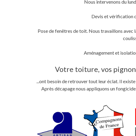
Nous intervenons du lund
fenêtre)
fenêtre)
nouvelle
fenêtre)
Devis et vérification 
Pose de fenêtres de toit. Nous travaillons ave
coulis
Aménagement et isolation
Votre toiture, vos pignons
...ont besoin de retrouver tout leur éclat. Il exi
Après décapage nous appliquons un fongicide im