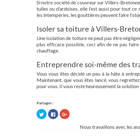
Si notre société de couvreur sur Villers-Bretonne
tuiles ou d’ardoises, elle l’est aussi pour tout 
les intempéries, les gouttières peuvent faire l’obj
Isoler sa toiture à Villers-Bret
Une isolation de toiture ne peut pas être négligée.
plus efficace possible, ceci afin de ne pas fai
chauffage.
Entreprendre soi-même des tra
Vous vous êtes décidé un peu à la hâte à entre
Maintenant, que vous êtes lancé, vous regrettez 
pour vous. Il vous reste heureusement la solution 
Partager :
Cliquez
Cliquez
Cliquez
pour
pour
pour
partager
partager
partager
sur
sur
sur
Nous travaillons avec les as
Twitter(ouvre
Facebook(ouvre
Google+
dans
dans
(ouvre
une
une
dans
nouvelle
nouvelle
une