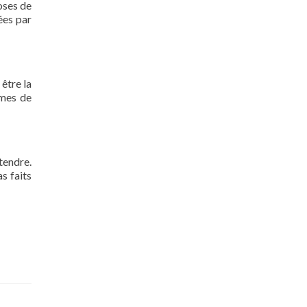
oses de
ées par
 être la
rmes de
tendre.
s faits