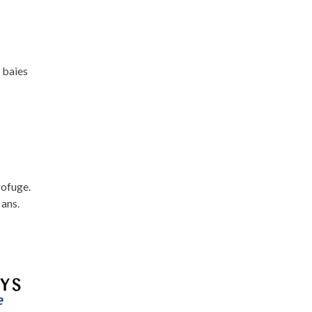
 baies
rofuge.
 ans.