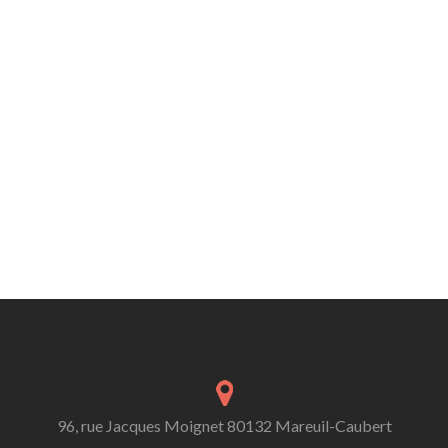
96, rue Jacques Moignet 80132 Mareuil-Caubert