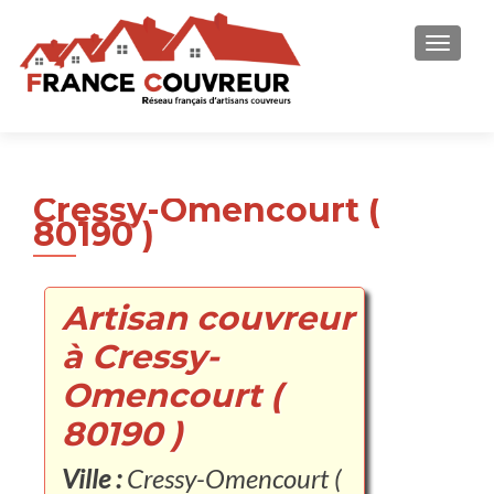
AFFICH
Cressy-Omencourt (
80190 )
Artisan couvreur
à Cressy-
Omencourt (
80190 )
Ville :
Cressy-Omencourt (