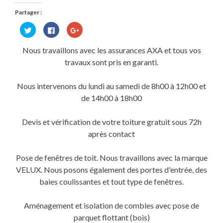
Partager :
Cliquez
Cliquez
Cliquez
pour
pour
pour
partager
partager
partager
sur
sur
sur
Nous travaillons avec les assurances AXA et tous vos
Twitter(ouvre
Facebook(ouvre
Google+
dans
dans
(ouvre
travaux sont pris en garanti.
une
une
dans
nouvelle
nouvelle
une
fenêtre)
fenêtre)
nouvelle
fenêtre)
Nous intervenons du lundi au samedi de 8h00 à 12h00 et
de 14h00 à 18h00
Devis et vérification de votre toiture gratuit sous 72h
après contact
Pose de fenêtres de toit. Nous travaillons avec la marque
VELUX. Nous posons également des portes d'entrée, des
baies coulissantes et tout type de fenêtres.
Aménagement et isolation de combles avec pose de
parquet flottant (bois)