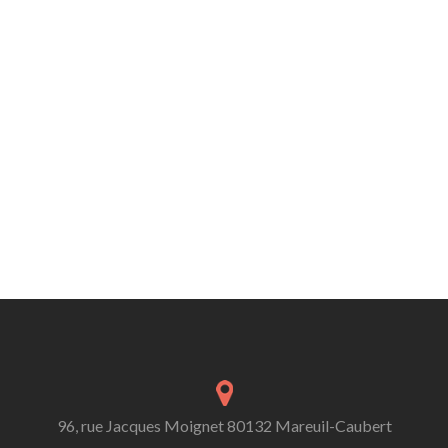
96, rue Jacques Moignet 80132 Mareuil-Caubert