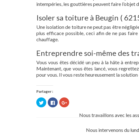
intempéries, les gouttières peuvent faire l’objet 
Isoler sa toiture à Beugin ( 621
Une isolation de toiture ne peut pas être négligée.
plus efficace possible, ceci afin de ne pas fai
chauffage.
Entreprendre soi-même des tra
Vous vous êtes décidé un peu à la hâte à entre
Maintenant, que vous êtes lancé, vous regrettez 
pour vous. Il vous reste heureusement la solution 
Partager :
Cliquez
Cliquez
Cliquez
pour
pour
pour
partager
partager
partager
sur
sur
sur
Nous travaillons avec les as
Twitter(ouvre
Facebook(ouvre
Google+
dans
dans
(ouvre
une
une
dans
nouvelle
nouvelle
une
Nous intervenons du lund
fenêtre)
fenêtre)
nouvelle
fenêtre)