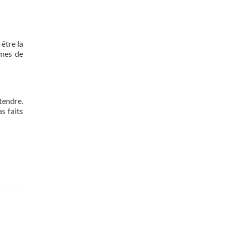
 être la
rmes de
tendre.
s faits