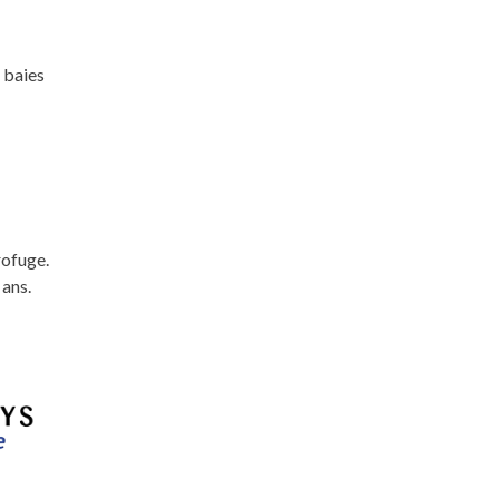
 baies
rofuge.
 ans.