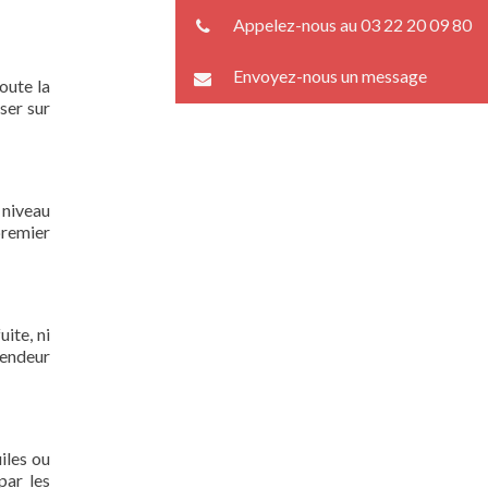
Appelez-nous au 03 22 20 09 80
Envoyez-nous un message
oute la
ser sur
 niveau
premier
ite, ni
lendeur
iles ou
par les