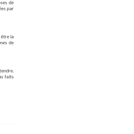
oses de
ées par
 être la
rmes de
tendre.
s faits