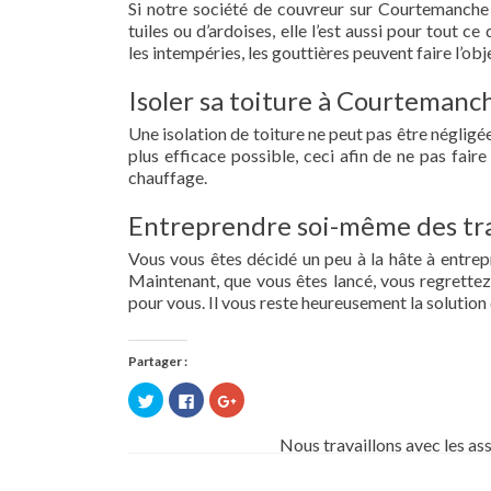
Si notre société de couvreur sur Courtemanche 
tuiles ou d’ardoises, elle l’est aussi pour tout 
les intempéries, les gouttières peuvent faire l’obj
Isoler sa toiture à Courtemanc
Une isolation de toiture ne peut pas être négligée.
plus efficace possible, ceci afin de ne pas fai
chauffage.
Entreprendre soi-même des tra
Vous vous êtes décidé un peu à la hâte à entre
Maintenant, que vous êtes lancé, vous regrettez 
pour vous. Il vous reste heureusement la solution 
Partager :
Cliquez
Cliquez
Cliquez
pour
pour
pour
partager
partager
partager
sur
sur
sur
Nous travaillons avec les as
Twitter(ouvre
Facebook(ouvre
Google+
dans
dans
(ouvre
une
une
dans
nouvelle
nouvelle
une