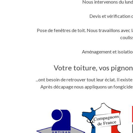
Nous intervenons du lund
fenêtre)
fenêtre)
nouvelle
fenêtre)
Devis et vérification 
Pose de fenêtres de toit. Nous travaillons ave
coulis
Aménagement et isolation
Votre toiture, vos pignons
...ont besoin de retrouver tout leur éclat. Il exi
Après décapage nous appliquons un fongicide im