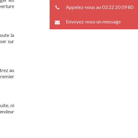
verture
Appelez-nous au 03 22 20 09 80
Envoyez-nous un message
oute la
ser sur
trez au
premier
ite, ni
lendeur