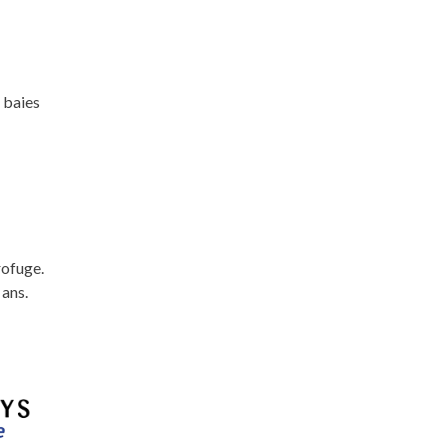
 baies
rofuge.
 ans.