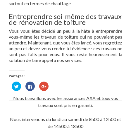
surtout en termes de chauffage.
Entreprendre soi-même des travaux
de rénovation de toiture
Vous vous êtes décidé un peu à la hâte à entreprendre
vous-même les travaux de toiture qui ne pouvaient pas
attendre. Maintenant, que vous êtes lancé, vous regrettez
un peu et devez vous rendre à l’évidence : ces travaux ne
sont pas faits pour vous. Il vous reste heureusement la
solution de faire appel à nos services.
Partager :
Cliquez
Cliquez
Cliquez
pour
pour
pour
partager
partager
partager
sur
sur
sur
Nous travaillons avec les assurances AXA et tous vos
Twitter(ouvre
Facebook(ouvre
Google+
dans
dans
(ouvre
travaux sont pris en garanti.
une
une
dans
nouvelle
nouvelle
une
fenêtre)
fenêtre)
nouvelle
fenêtre)
Nous intervenons du lundi au samedi de 8h00 à 12h00 et
de 14h00 à 18h00