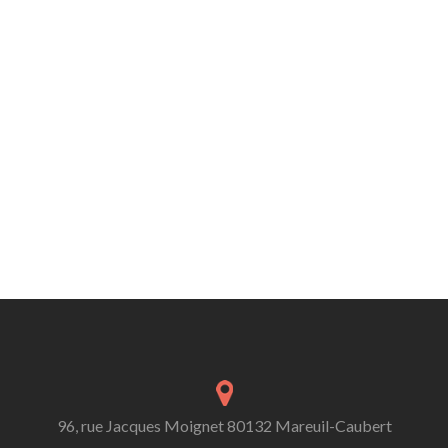
96, rue Jacques Moignet 80132 Mareuil-Caubert