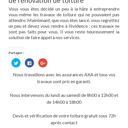
de rénovation de toiture
Vous vous êtes décidé un peu à la hâte à entreprendre
vous-même les travaux de toiture qui ne pouvaient pas
attendre. Maintenant, que vous êtes lancé, vous regrettez
un peu et devez vous rendre à l’évidence : ces travaux ne
sont pas faits pour vous. Il vous reste heureusement la
solution de faire appel à nos services.
Partager :
Cliquez
Cliquez
Cliquez
pour
pour
pour
partager
partager
partager
sur
sur
sur
Nous travaillons avec les assurances AXA et tous vos
Twitter(ouvre
Facebook(ouvre
Google+
dans
dans
(ouvre
travaux sont pris en garanti.
une
une
dans
nouvelle
nouvelle
une
fenêtre)
fenêtre)
nouvelle
fenêtre)
Nous intervenons du lundi au samedi de 8h00 à 12h00 et
de 14h00 à 18h00
Devis et vérification de votre toiture gratuit sous 72h
après contact