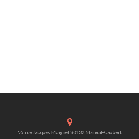
96, rue Jacques Moignet 80132 Mareuil-Caubert