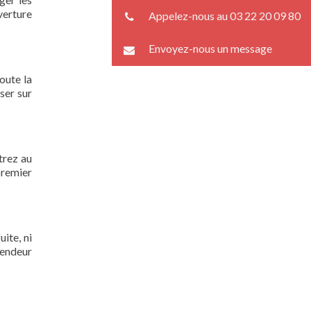
verture
Appelez-nous au 03 22 20 09 80
Envoyez-nous un message
oute la
ser sur
trez au
premier
ite, ni
lendeur