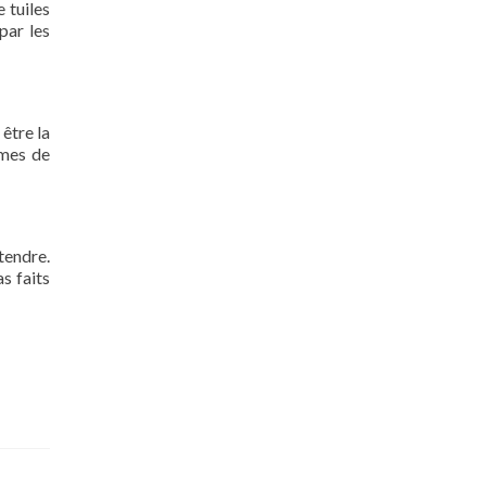
 tuiles
par les
 être la
rmes de
tendre.
s faits