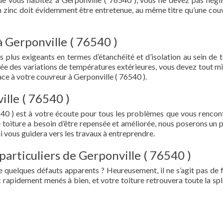
en zinc doit évidemment être entretenue, au même titre qu’une cou
à Gerponville ( 76540 )
s plus exigeants en termes d’étanchéité et d’isolation au sein de t
ée des variations de températures extérieures, vous devez tout mi
e à votre couvreur à Gerponville ( 76540 ).
ille ( 76540 )
540 ) est à votre écoute pour tous les problèmes que vous rencon
e toiture a besoin d’être repensée et améliorée, nous poserons un 
i vous guidera vers les travaux à entreprendre.
particuliers de Gerponville ( 76540 )
e quelques défauts apparents ? Heureusement, il ne s’agit pas de fu
 rapidement menés à bien, et votre toiture retrouvera toute la sp