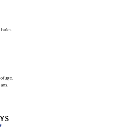
 baies
rofuge.
 ans.