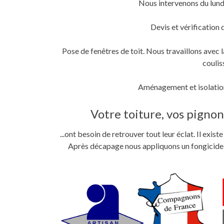
Nous intervenons du lund
fenêtre)
fenêtre)
nouvelle
fenêtre)
Devis et vérification 
Pose de fenêtres de toit. Nous travaillons ave
coulis
Aménagement et isolation
Votre toiture, vos pignons
...ont besoin de retrouver tout leur éclat. Il exi
Après décapage nous appliquons un fongicide im