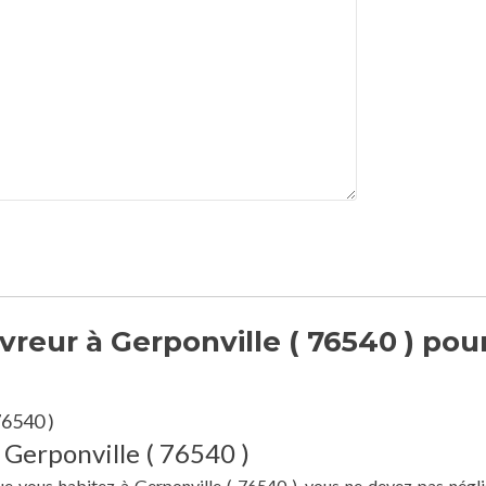
reur à Gerponville ( 76540 ) pou
76540 )
 Gerponville ( 76540 )
ue vous habitez à Gerponville ( 76540 ), vous ne devez pas négli