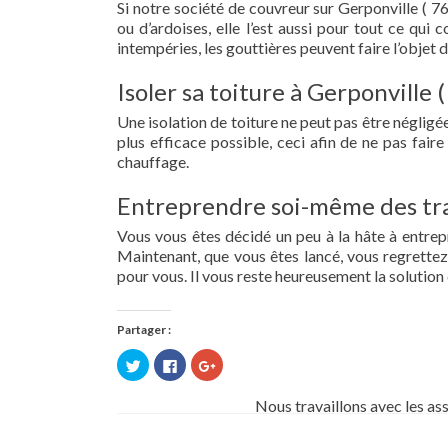
Si notre société de couvreur sur Gerponville ( 76
ou d’ardoises, elle l’est aussi pour tout ce qui
intempéries, les gouttières peuvent faire l’objet 
Isoler sa toiture à Gerponville 
Une isolation de toiture ne peut pas être négligée.
plus efficace possible, ceci afin de ne pas fai
chauffage.
Entreprendre soi-même des tra
Vous vous êtes décidé un peu à la hâte à entre
Maintenant, que vous êtes lancé, vous regrettez 
pour vous. Il vous reste heureusement la solution 
Partager :
Cliquez
Cliquez
Cliquez
pour
pour
pour
partager
partager
partager
sur
sur
sur
Nous travaillons avec les as
Twitter(ouvre
Facebook(ouvre
Google+
dans
dans
(ouvre
une
une
dans
nouvelle
nouvelle
une