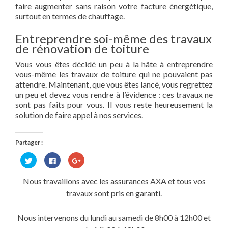
faire augmenter sans raison votre facture énergétique,
surtout en termes de chauffage.
Entreprendre soi-même des travaux
de rénovation de toiture
Vous vous êtes décidé un peu à la hâte à entreprendre
vous-même les travaux de toiture qui ne pouvaient pas
attendre. Maintenant, que vous êtes lancé, vous regrettez
un peu et devez vous rendre à l’évidence : ces travaux ne
sont pas faits pour vous. Il vous reste heureusement la
solution de faire appel à nos services.
Partager :
Cliquez
Cliquez
Cliquez
pour
pour
pour
partager
partager
partager
sur
sur
sur
Nous travaillons avec les assurances AXA et tous vos
Twitter(ouvre
Facebook(ouvre
Google+
dans
dans
(ouvre
travaux sont pris en garanti.
une
une
dans
nouvelle
nouvelle
une
fenêtre)
fenêtre)
nouvelle
fenêtre)
Nous intervenons du lundi au samedi de 8h00 à 12h00 et