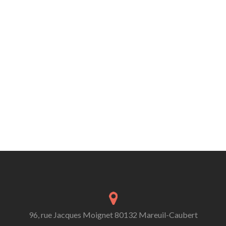
96, rue Jacques Moignet 80132 Mareuil-Caubert