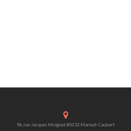
96, rue Jacques Moignet 80132 Mareuil-Caubert