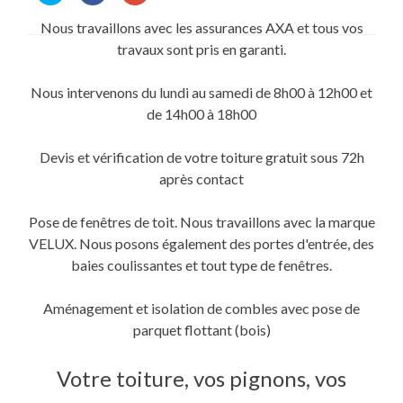
partager
partager
partager
sur
sur
sur
Nous travaillons avec les assurances AXA et tous vos
Twitter(ouvre
Facebook(ouvre
Google+
dans
dans
(ouvre
travaux sont pris en garanti.
une
une
dans
nouvelle
nouvelle
une
fenêtre)
fenêtre)
nouvelle
fenêtre)
Nous intervenons du lundi au samedi de 8h00 à 12h00 et
de 14h00 à 18h00
Devis et vérification de votre toiture gratuit sous 72h
après contact
Pose de fenêtres de toit. Nous travaillons avec la marque
VELUX. Nous posons également des portes d'entrée, des
baies coulissantes et tout type de fenêtres.
Aménagement et isolation de combles avec pose de
parquet flottant (bois)
Votre toiture, vos pignons, vos