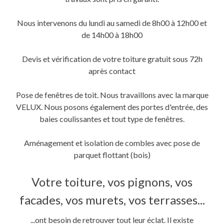
une
une
dans
nouvelle
nouvelle
une
fenêtre)
fenêtre)
nouvelle
fenêtre)
Nous intervenons du lundi au samedi de 8h00 à 12h00 et
de 14h00 à 18h00
Devis et vérification de votre toiture gratuit sous 72h
après contact
Pose de fenêtres de toit. Nous travaillons avec la marque
VELUX. Nous posons également des portes d'entrée, des
baies coulissantes et tout type de fenêtres.
Aménagement et isolation de combles avec pose de
parquet flottant (bois)
Votre toiture, vos pignons, vos
facades, vos murets, vos terrasses...
...ont besoin de retrouver tout leur éclat. Il existe