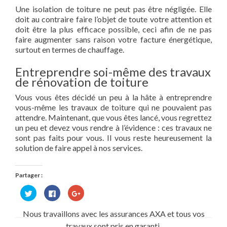
Une isolation de toiture ne peut pas être négligée. Elle
doit au contraire faire l’objet de toute votre attention et
doit être la plus efficace possible, ceci afin de ne pas
faire augmenter sans raison votre facture énergétique,
surtout en termes de chauffage.
Entreprendre soi-même des travaux
de rénovation de toiture
Vous vous êtes décidé un peu à la hâte à entreprendre
vous-même les travaux de toiture qui ne pouvaient pas
attendre. Maintenant, que vous êtes lancé, vous regrettez
un peu et devez vous rendre à l’évidence : ces travaux ne
sont pas faits pour vous. Il vous reste heureusement la
solution de faire appel à nos services.
Partager :
Cliquez
Cliquez
Cliquez
pour
pour
pour
partager
partager
partager
sur
sur
sur
Nous travaillons avec les assurances AXA et tous vos
Twitter(ouvre
Facebook(ouvre
Google+
dans
dans
(ouvre
travaux sont pris en garanti.