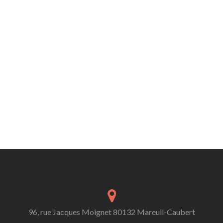
96, rue Jacques Moignet 80132 Mareuil-Caubert