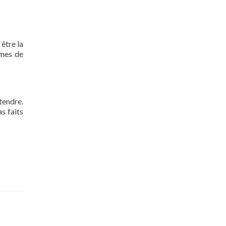
 être la
rmes de
tendre.
s faits