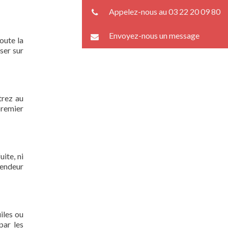
Appelez-nous au 03 22 20 09 80
Envoyez-nous un message
oute la
ser sur
trez au
premier
ite, ni
lendeur
iles ou
par les