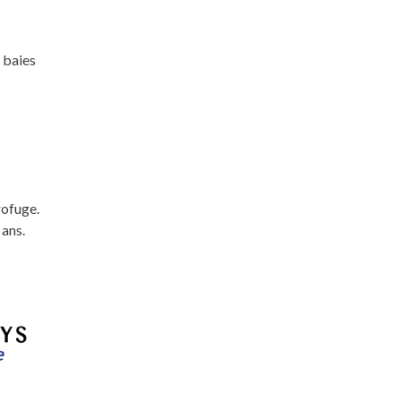
 baies
rofuge.
 ans.