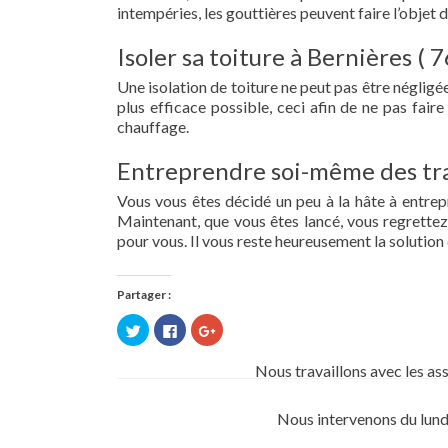
intempéries, les gouttières peuvent faire l’objet 
Isoler sa toiture à Bernières ( 
Une isolation de toiture ne peut pas être négligée.
plus efficace possible, ceci afin de ne pas fai
chauffage.
Entreprendre soi-même des tra
Vous vous êtes décidé un peu à la hâte à entre
Maintenant, que vous êtes lancé, vous regrettez 
pour vous. Il vous reste heureusement la solution 
Partager :
Cliquez
Cliquez
Cliquez
pour
pour
pour
partager
partager
partager
sur
sur
sur
Nous travaillons avec les as
Twitter(ouvre
Facebook(ouvre
Google+
dans
dans
(ouvre
une
une
dans
nouvelle
nouvelle
une
Nous intervenons du lund
fenêtre)
fenêtre)
nouvelle
fenêtre)