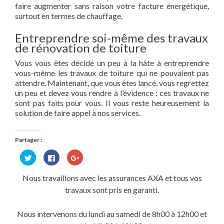
faire augmenter sans raison votre facture énergétique,
surtout en termes de chauffage.
Entreprendre soi-même des travaux
de rénovation de toiture
Vous vous êtes décidé un peu à la hâte à entreprendre
vous-même les travaux de toiture qui ne pouvaient pas
attendre. Maintenant, que vous êtes lancé, vous regrettez
un peu et devez vous rendre à l’évidence : ces travaux ne
sont pas faits pour vous. Il vous reste heureusement la
solution de faire appel à nos services.
Partager :
Cliquez
Cliquez
Cliquez
pour
pour
pour
partager
partager
partager
sur
sur
sur
Nous travaillons avec les assurances AXA et tous vos
Twitter(ouvre
Facebook(ouvre
Google+
dans
dans
(ouvre
travaux sont pris en garanti.
une
une
dans
nouvelle
nouvelle
une
fenêtre)
fenêtre)
nouvelle
fenêtre)
Nous intervenons du lundi au samedi de 8h00 à 12h00 et