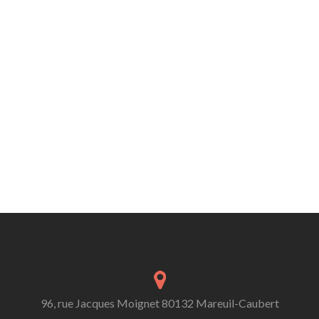
96, rue Jacques Moignet 80132 Mareuil-Caubert