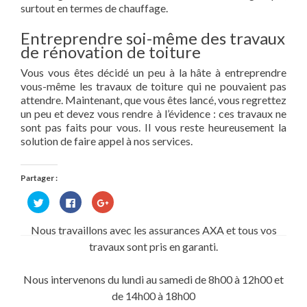
surtout en termes de chauffage.
Entreprendre soi-même des travaux
de rénovation de toiture
Vous vous êtes décidé un peu à la hâte à entreprendre
vous-même les travaux de toiture qui ne pouvaient pas
attendre. Maintenant, que vous êtes lancé, vous regrettez
un peu et devez vous rendre à l’évidence : ces travaux ne
sont pas faits pour vous. Il vous reste heureusement la
solution de faire appel à nos services.
Partager :
Cliquez
Cliquez
Cliquez
pour
pour
pour
partager
partager
partager
sur
sur
sur
Nous travaillons avec les assurances AXA et tous vos
Twitter(ouvre
Facebook(ouvre
Google+
dans
dans
(ouvre
travaux sont pris en garanti.
une
une
dans
nouvelle
nouvelle
une
fenêtre)
fenêtre)
nouvelle
fenêtre)
Nous intervenons du lundi au samedi de 8h00 à 12h00 et
de 14h00 à 18h00