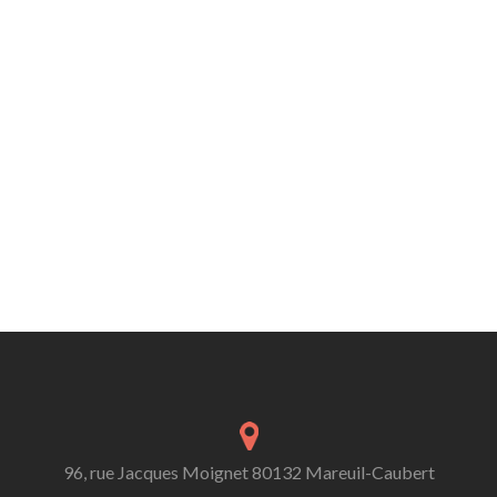
96, rue Jacques Moignet 80132 Mareuil-Caubert