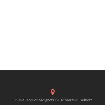
96, rue Jacques Moignet 80132 Mareuil-Caubert