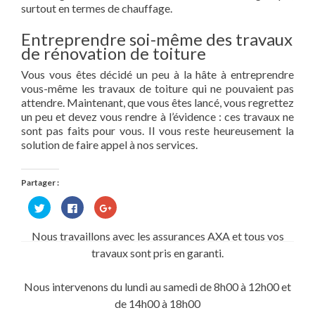
surtout en termes de chauffage.
Entreprendre soi-même des travaux
de rénovation de toiture
Vous vous êtes décidé un peu à la hâte à entreprendre
vous-même les travaux de toiture qui ne pouvaient pas
attendre. Maintenant, que vous êtes lancé, vous regrettez
un peu et devez vous rendre à l’évidence : ces travaux ne
sont pas faits pour vous. Il vous reste heureusement la
solution de faire appel à nos services.
Partager :
Cliquez
Cliquez
Cliquez
pour
pour
pour
partager
partager
partager
sur
sur
sur
Nous travaillons avec les assurances AXA et tous vos
Twitter(ouvre
Facebook(ouvre
Google+
dans
dans
(ouvre
travaux sont pris en garanti.
une
une
dans
nouvelle
nouvelle
une
fenêtre)
fenêtre)
nouvelle
fenêtre)
Nous intervenons du lundi au samedi de 8h00 à 12h00 et
de 14h00 à 18h00