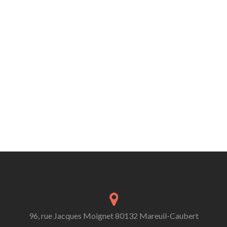
96, rue Jacques Moignet 80132 Mareuil-Caubert