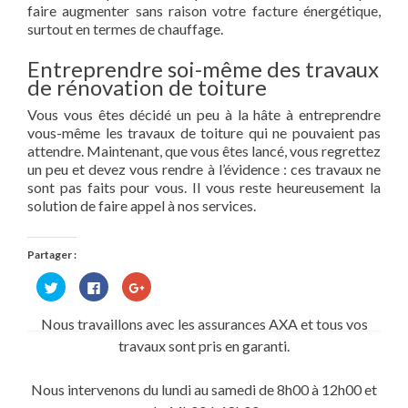
faire augmenter sans raison votre facture énergétique,
surtout en termes de chauffage.
Entreprendre soi-même des travaux
de rénovation de toiture
Vous vous êtes décidé un peu à la hâte à entreprendre
vous-même les travaux de toiture qui ne pouvaient pas
attendre. Maintenant, que vous êtes lancé, vous regrettez
un peu et devez vous rendre à l’évidence : ces travaux ne
sont pas faits pour vous. Il vous reste heureusement la
solution de faire appel à nos services.
Partager :
Cliquez
Cliquez
Cliquez
pour
pour
pour
partager
partager
partager
sur
sur
sur
Nous travaillons avec les assurances AXA et tous vos
Twitter(ouvre
Facebook(ouvre
Google+
dans
dans
(ouvre
travaux sont pris en garanti.
une
une
dans
nouvelle
nouvelle
une
fenêtre)
fenêtre)
nouvelle
fenêtre)
Nous intervenons du lundi au samedi de 8h00 à 12h00 et