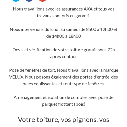
partager
partager
partager
sur
sur
sur
Nous travaillons avec les assurances AXA et tous vos
Twitter(ouvre
Facebook(ouvre
Google+
dans
dans
(ouvre
travaux sont pris en garanti.
une
une
dans
nouvelle
nouvelle
une
fenêtre)
fenêtre)
nouvelle
fenêtre)
Nous intervenons du lundi au samedi de 8h00 à 12h00 et
de 14h00 à 18h00
Devis et vérification de votre toiture gratuit sous 72h
après contact
Pose de fenêtres de toit. Nous travaillons avec la marque
VELUX. Nous posons également des portes d'entrée, des
baies coulissantes et tout type de fenêtres.
Aménagement et isolation de combles avec pose de
parquet flottant (bois)
Votre toiture, vos pignons, vos