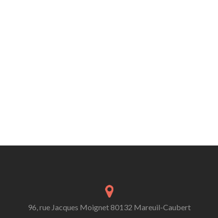
96, rue Jacques Moignet 80132 Mareuil-Caubert