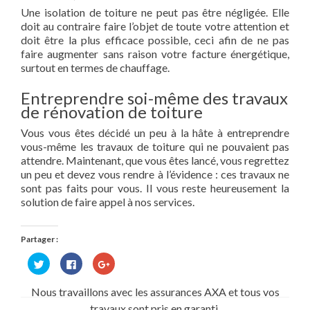
Une isolation de toiture ne peut pas être négligée. Elle
doit au contraire faire l’objet de toute votre attention et
doit être la plus efficace possible, ceci afin de ne pas
faire augmenter sans raison votre facture énergétique,
surtout en termes de chauffage.
Entreprendre soi-même des travaux
de rénovation de toiture
Vous vous êtes décidé un peu à la hâte à entreprendre
vous-même les travaux de toiture qui ne pouvaient pas
attendre. Maintenant, que vous êtes lancé, vous regrettez
un peu et devez vous rendre à l’évidence : ces travaux ne
sont pas faits pour vous. Il vous reste heureusement la
solution de faire appel à nos services.
Partager :
Cliquez
Cliquez
Cliquez
pour
pour
pour
partager
partager
partager
sur
sur
sur
Nous travaillons avec les assurances AXA et tous vos
Twitter(ouvre
Facebook(ouvre
Google+
dans
dans
(ouvre
travaux sont pris en garanti.