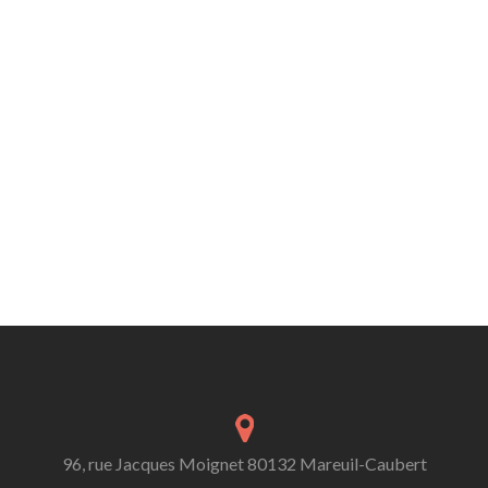
96, rue Jacques Moignet 80132 Mareuil-Caubert