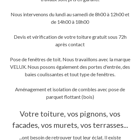
une
une
dans
nouvelle
nouvelle
une
fenêtre)
fenêtre)
nouvelle
fenêtre)
Nous intervenons du lundi au samedi de 8h00 à 12h00 et
de 14h00 à 18h00
Devis et vérification de votre toiture gratuit sous 72h
après contact
Pose de fenêtres de toit. Nous travaillons avec la marque
VELUX. Nous posons également des portes d'entrée, des
baies coulissantes et tout type de fenêtres.
Aménagement et isolation de combles avec pose de
parquet flottant (bois)
Votre toiture, vos pignons, vos
facades, vos murets, vos terrasses...
...ont besoin de retrouver tout leur éclat. Il existe