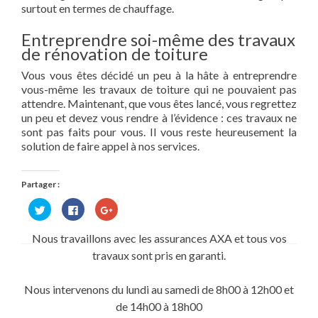
surtout en termes de chauffage.
Entreprendre soi-même des travaux
de rénovation de toiture
Vous vous êtes décidé un peu à la hâte à entreprendre
vous-même les travaux de toiture qui ne pouvaient pas
attendre. Maintenant, que vous êtes lancé, vous regrettez
un peu et devez vous rendre à l’évidence : ces travaux ne
sont pas faits pour vous. Il vous reste heureusement la
solution de faire appel à nos services.
Partager :
Cliquez
Cliquez
Cliquez
pour
pour
pour
partager
partager
partager
sur
sur
sur
Nous travaillons avec les assurances AXA et tous vos
Twitter(ouvre
Facebook(ouvre
Google+
dans
dans
(ouvre
travaux sont pris en garanti.
une
une
dans
nouvelle
nouvelle
une
fenêtre)
fenêtre)
nouvelle
fenêtre)
Nous intervenons du lundi au samedi de 8h00 à 12h00 et
de 14h00 à 18h00