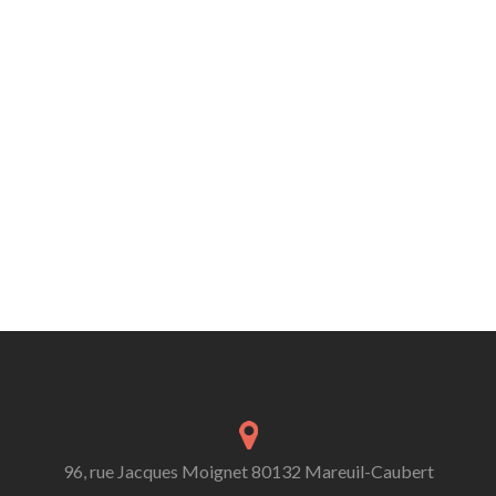
96, rue Jacques Moignet 80132 Mareuil-Caubert