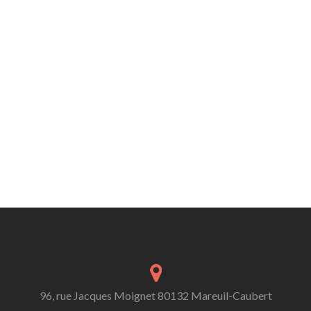
96, rue Jacques Moignet 80132 Mareuil-Caubert