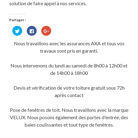
solution de faire appel à nos services.
Partager :
Cliquez
Cliquez
Cliquez
pour
pour
pour
partager
partager
partager
sur
sur
sur
Nous travaillons avec les assurances AXA et tous vos
Twitter(ouvre
Facebook(ouvre
Google+
dans
dans
(ouvre
travaux sont pris en garanti.
une
une
dans
nouvelle
nouvelle
une
fenêtre)
fenêtre)
nouvelle
fenêtre)
Nous intervenons du lundi au samedi de 8h00 à 12h00 et
de 14h00 à 18h00
Devis et vérification de votre toiture gratuit sous 72h
après contact
Pose de fenêtres de toit. Nous travaillons avec la marque
VELUX. Nous posons également des portes d'entrée, des
baies coulissantes et tout type de fenêtres.