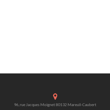
96, rue Jacques Moignet 80132 Mareuil-Caubert