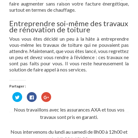
faire augmenter sans raison votre facture énergétique,
surtout en termes de chauffage.
Entreprendre soi-même des travaux
de rénovation de toiture
Vous vous êtes décidé un peu à la hâte à entreprendre
vous-même les travaux de toiture qui ne pouvaient pas
attendre. Maintenant, que vous êtes lancé, vous regrettez
un peu et devez vous rendre à l’évidence : ces travaux ne
sont pas faits pour vous. Il vous reste heureusement la
solution de faire appel à nos services.
Partager :
Cliquez
Cliquez
Cliquez
pour
pour
pour
partager
partager
partager
sur
sur
sur
Nous travaillons avec les assurances AXA et tous vos
Twitter(ouvre
Facebook(ouvre
Google+
dans
dans
(ouvre
travaux sont pris en garanti.
une
une
dans
nouvelle
nouvelle
une
fenêtre)
fenêtre)
nouvelle
fenêtre)
Nous intervenons du lundi au samedi de 8h00 à 12h00 et