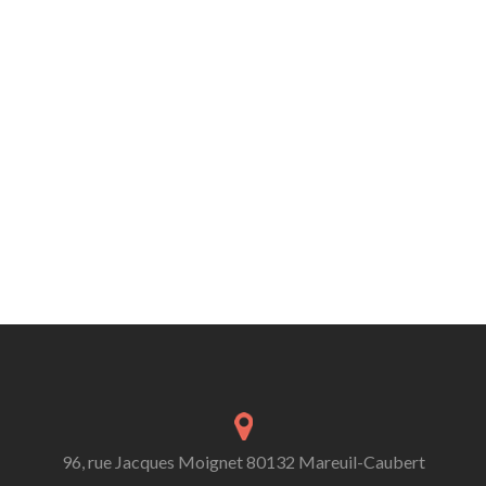
96, rue Jacques Moignet 80132 Mareuil-Caubert