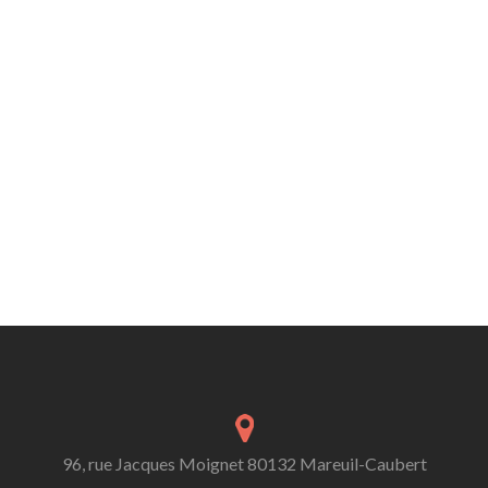
96, rue Jacques Moignet 80132 Mareuil-Caubert