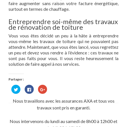
faire augmenter sans raison votre facture énergétique,
surtout en termes de chauffage.
Entreprendre soi-même des travaux
de rénovation de toiture
Vous vous êtes décidé un peu à la hâte à entreprendre
vous-même les travaux de toiture qui ne pouvaient pas
attendre. Maintenant, que vous êtes lancé, vous regrettez
un peu et devez vous rendre à l’évidence : ces travaux ne
sont pas faits pour vous. Il vous reste heureusement la
solution de faire appel à nos services.
Partager :
Cliquez
Cliquez
Cliquez
pour
pour
pour
partager
partager
partager
sur
sur
sur
Nous travaillons avec les assurances AXA et tous vos
Twitter(ouvre
Facebook(ouvre
Google+
dans
dans
(ouvre
travaux sont pris en garanti.
une
une
dans
nouvelle
nouvelle
une
fenêtre)
fenêtre)
nouvelle
fenêtre)
Nous intervenons du lundi au samedi de 8h00 à 12h00 et