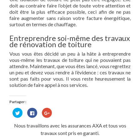
doit au contraire faire l’objet de toute votre attention et
doit être la plus efficace possible, ceci afin de ne pas
faire augmenter sans raison votre facture énergétique,
surtout en termes de chauffage.
Entreprendre soi-même des travaux
de rénovation de toiture
Vous vous êtes décidé un peu à la hâte à entreprendre
vous-même les travaux de toiture qui ne pouvaient pas
attendre. Maintenant, que vous êtes lancé, vous regrettez
un peu et devez vous rendre à l’évidence : ces travaux ne
sont pas faits pour vous. Il vous reste heureusement la
solution de faire appel à nos services.
Partager :
Cliquez
Cliquez
Cliquez
pour
pour
pour
partager
partager
partager
sur
sur
sur
Nous travaillons avec les assurances AXA et tous vos
Twitter(ouvre
Facebook(ouvre
Google+
dans
dans
(ouvre
travaux sont pris en garanti.
une
une
dans
nouvelle
nouvelle
une