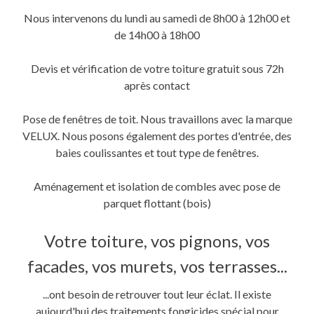
fenêtre)
fenêtre)
nouvelle
fenêtre)
Nous intervenons du lundi au samedi de 8h00 à 12h00 et
de 14h00 à 18h00
Devis et vérification de votre toiture gratuit sous 72h
après contact
Pose de fenêtres de toit. Nous travaillons avec la marque
VELUX. Nous posons également des portes d'entrée, des
baies coulissantes et tout type de fenêtres.
Aménagement et isolation de combles avec pose de
parquet flottant (bois)
Votre toiture, vos pignons, vos
facades, vos murets, vos terrasses...
...ont besoin de retrouver tout leur éclat. Il existe
aujourd'hui des traitements fongicides spécial pour