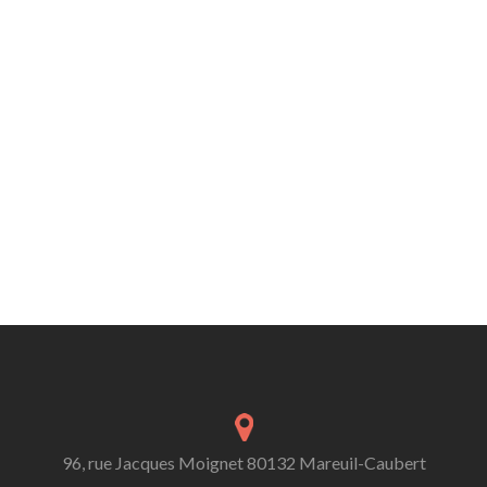
96, rue Jacques Moignet 80132 Mareuil-Caubert