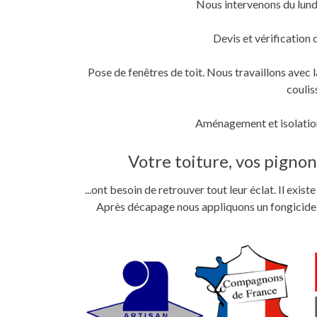
Nous intervenons du lund
fenêtre)
fenêtre)
nouvelle
fenêtre)
Devis et vérification 
Pose de fenêtres de toit. Nous travaillons ave
coulis
Aménagement et isolation
Votre toiture, vos pignons
...ont besoin de retrouver tout leur éclat. Il exi
Après décapage nous appliquons un fongicide im