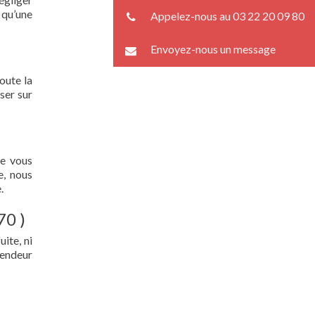
 qu’une
Appelez-nous au 03 22 20 09 80
Envoyez-nous un message
oute la
ser sur
ue vous
e, nous
.
70 )
ite, ni
lendeur