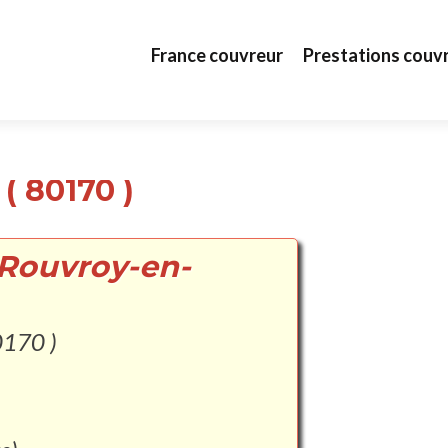
Aller au contenu principal
France couvreur
Prestations couv
( 80170 )
 Rouvroy-en-
0170 )