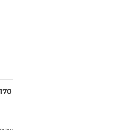
170
égliger