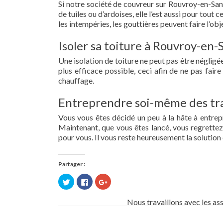
Si notre société de couvreur sur Rouvroy-en-Sant
de tuiles ou d’ardoises, elle l’est aussi pour tou
les intempéries, les gouttières peuvent faire l’obj
Isoler sa toiture à Rouvroy-en-
Une isolation de toiture ne peut pas être négligée.
plus efficace possible, ceci afin de ne pas fai
chauffage.
Entreprendre soi-même des tra
Vous vous êtes décidé un peu à la hâte à entre
Maintenant, que vous êtes lancé, vous regrettez 
pour vous. Il vous reste heureusement la solution 
Partager :
Cliquez
Cliquez
Cliquez
pour
pour
pour
partager
partager
partager
sur
sur
sur
Nous travaillons avec les as
Twitter(ouvre
Facebook(ouvre
Google+
dans
dans
(ouvre
une
une
dans
nouvelle
nouvelle
une