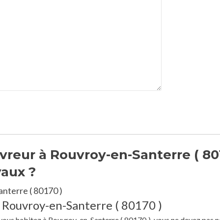
reur à Rouvroy-en-Santerre ( 80
vaux ?
nterre ( 80170 )
à Rouvroy-en-Santerre ( 80170 )
e vous habitez à Rouvroy-en-Santerre ( 80170 ), vous ne devez pas n