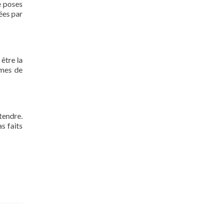
e poses
nées par
 être la
rmes de
tendre.
s faits