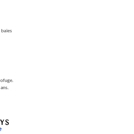
 baies
rofuge.
 ans.