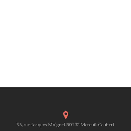
96, rue Jacques Moignet 80132 Mareuil-Caubert