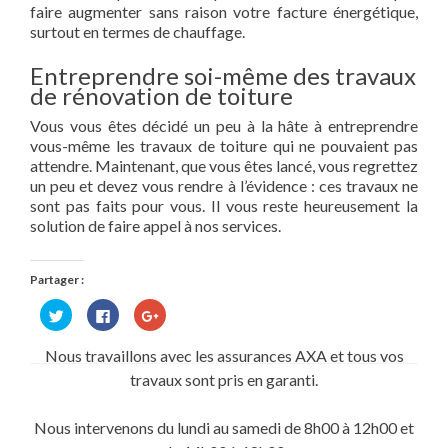
faire augmenter sans raison votre facture énergétique,
surtout en termes de chauffage.
Entreprendre soi-même des travaux
de rénovation de toiture
Vous vous êtes décidé un peu à la hâte à entreprendre
vous-même les travaux de toiture qui ne pouvaient pas
attendre. Maintenant, que vous êtes lancé, vous regrettez
un peu et devez vous rendre à l’évidence : ces travaux ne
sont pas faits pour vous. Il vous reste heureusement la
solution de faire appel à nos services.
Partager :
Cliquez
Cliquez
Cliquez
pour
pour
pour
partager
partager
partager
sur
sur
sur
Nous travaillons avec les assurances AXA et tous vos
Twitter(ouvre
Facebook(ouvre
Google+
dans
dans
(ouvre
travaux sont pris en garanti.
une
une
dans
nouvelle
nouvelle
une
fenêtre)
fenêtre)
nouvelle
fenêtre)
Nous intervenons du lundi au samedi de 8h00 à 12h00 et