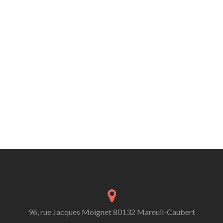
96, rue Jacques Moignet 80132 Mareuil-Caubert