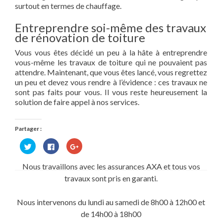
surtout en termes de chauffage.
Entreprendre soi-même des travaux
de rénovation de toiture
Vous vous êtes décidé un peu à la hâte à entreprendre
vous-même les travaux de toiture qui ne pouvaient pas
attendre. Maintenant, que vous êtes lancé, vous regrettez
un peu et devez vous rendre à l’évidence : ces travaux ne
sont pas faits pour vous. Il vous reste heureusement la
solution de faire appel à nos services.
Partager :
Cliquez
Cliquez
Cliquez
pour
pour
pour
partager
partager
partager
sur
sur
sur
Nous travaillons avec les assurances AXA et tous vos
Twitter(ouvre
Facebook(ouvre
Google+
dans
dans
(ouvre
travaux sont pris en garanti.
une
une
dans
nouvelle
nouvelle
une
fenêtre)
fenêtre)
nouvelle
fenêtre)
Nous intervenons du lundi au samedi de 8h00 à 12h00 et
de 14h00 à 18h00