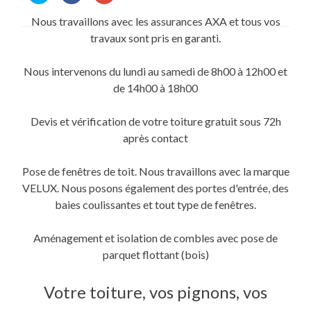
partager
partager
partager
sur
sur
sur
Nous travaillons avec les assurances AXA et tous vos
Twitter(ouvre
Facebook(ouvre
Google+
dans
dans
(ouvre
travaux sont pris en garanti.
une
une
dans
nouvelle
nouvelle
une
fenêtre)
fenêtre)
nouvelle
fenêtre)
Nous intervenons du lundi au samedi de 8h00 à 12h00 et
de 14h00 à 18h00
Devis et vérification de votre toiture gratuit sous 72h
après contact
Pose de fenêtres de toit. Nous travaillons avec la marque
VELUX. Nous posons également des portes d'entrée, des
baies coulissantes et tout type de fenêtres.
Aménagement et isolation de combles avec pose de
parquet flottant (bois)
Votre toiture, vos pignons, vos