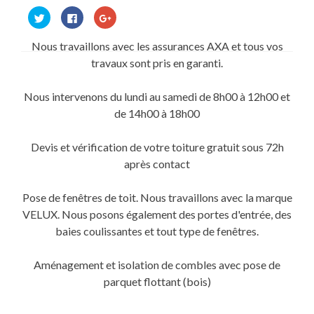
Cliquez
Cliquez
Cliquez
pour
pour
pour
partager
partager
partager
sur
sur
sur
Nous travaillons avec les assurances AXA et tous vos
Twitter(ouvre
Facebook(ouvre
Google+
dans
dans
(ouvre
travaux sont pris en garanti.
une
une
dans
nouvelle
nouvelle
une
fenêtre)
fenêtre)
nouvelle
fenêtre)
Nous intervenons du lundi au samedi de 8h00 à 12h00 et
de 14h00 à 18h00
Devis et vérification de votre toiture gratuit sous 72h
après contact
Pose de fenêtres de toit. Nous travaillons avec la marque
VELUX. Nous posons également des portes d'entrée, des
baies coulissantes et tout type de fenêtres.
Aménagement et isolation de combles avec pose de
parquet flottant (bois)