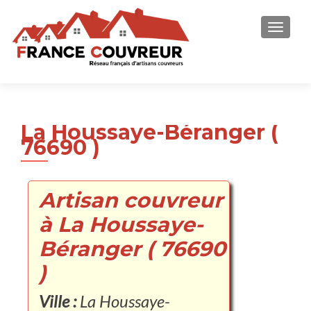
AFFICH
La Houssaye-Béranger (
76690 )
Artisan couvreur
à La Houssaye-
Béranger ( 76690
)
Ville :
La Houssaye-