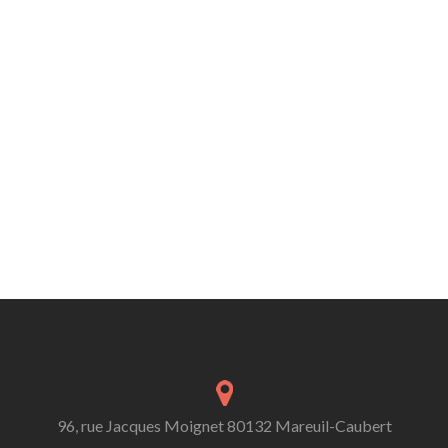
96, rue Jacques Moignet 80132 Mareuil-Caubert