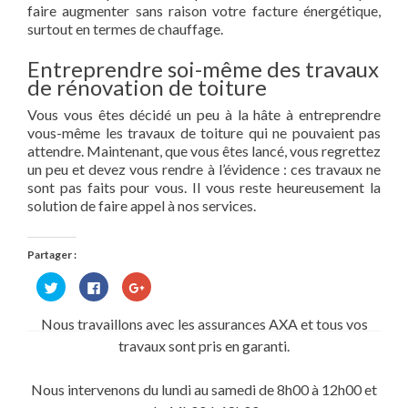
faire augmenter sans raison votre facture énergétique,
surtout en termes de chauffage.
Entreprendre soi-même des travaux
de rénovation de toiture
Vous vous êtes décidé un peu à la hâte à entreprendre
vous-même les travaux de toiture qui ne pouvaient pas
attendre. Maintenant, que vous êtes lancé, vous regrettez
un peu et devez vous rendre à l’évidence : ces travaux ne
sont pas faits pour vous. Il vous reste heureusement la
solution de faire appel à nos services.
Partager :
Cliquez
Cliquez
Cliquez
pour
pour
pour
partager
partager
partager
sur
sur
sur
Nous travaillons avec les assurances AXA et tous vos
Twitter(ouvre
Facebook(ouvre
Google+
dans
dans
(ouvre
travaux sont pris en garanti.
une
une
dans
nouvelle
nouvelle
une
fenêtre)
fenêtre)
nouvelle
fenêtre)
Nous intervenons du lundi au samedi de 8h00 à 12h00 et