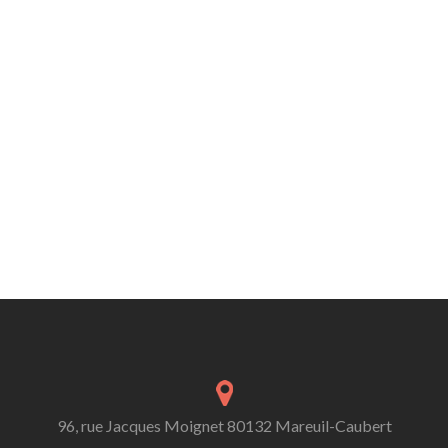
96, rue Jacques Moignet 80132 Mareuil-Caubert