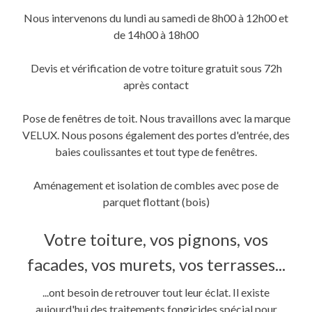
fenêtre)
fenêtre)
nouvelle
fenêtre)
Nous intervenons du lundi au samedi de 8h00 à 12h00 et
de 14h00 à 18h00
Devis et vérification de votre toiture gratuit sous 72h
après contact
Pose de fenêtres de toit. Nous travaillons avec la marque
VELUX. Nous posons également des portes d'entrée, des
baies coulissantes et tout type de fenêtres.
Aménagement et isolation de combles avec pose de
parquet flottant (bois)
Votre toiture, vos pignons, vos
facades, vos murets, vos terrasses...
...ont besoin de retrouver tout leur éclat. Il existe
aujourd'hui des traitements fongicides spécial pour