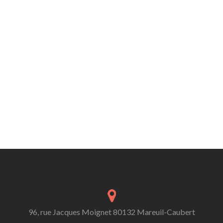
96, rue Jacques Moignet 80132 Mareuil-Caubert