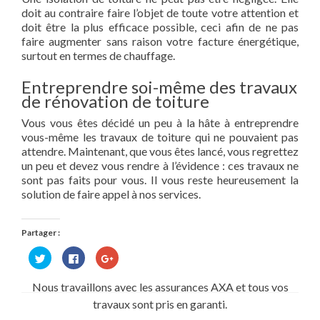
doit au contraire faire l’objet de toute votre attention et
doit être la plus efficace possible, ceci afin de ne pas
faire augmenter sans raison votre facture énergétique,
surtout en termes de chauffage.
Entreprendre soi-même des travaux
de rénovation de toiture
Vous vous êtes décidé un peu à la hâte à entreprendre
vous-même les travaux de toiture qui ne pouvaient pas
attendre. Maintenant, que vous êtes lancé, vous regrettez
un peu et devez vous rendre à l’évidence : ces travaux ne
sont pas faits pour vous. Il vous reste heureusement la
solution de faire appel à nos services.
Partager :
Cliquez
Cliquez
Cliquez
pour
pour
pour
partager
partager
partager
sur
sur
sur
Nous travaillons avec les assurances AXA et tous vos
Twitter(ouvre
Facebook(ouvre
Google+
dans
dans
(ouvre
travaux sont pris en garanti.
une
une
dans
nouvelle
nouvelle
une