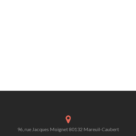
96, rue Jacques Moignet 80132 Mareuil-Caubert