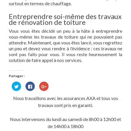
surtout en termes de chauffage.
Entreprendre soi-même des travaux
de rénovation de toiture
Vous vous êtes décidé un peu à la hâte à entreprendre
vous-même les travaux de toiture qui ne pouvaient pas
attendre. Maintenant, que vous êtes lancé, vous regrettez
un peu et devez vous rendre à l’évidence : ces travaux ne
sont pas faits pour vous. Il vous reste heureusement la
solution de faire appel à nos services.
Partager :
Cliquez
Cliquez
Cliquez
pour
pour
pour
partager
partager
partager
sur
sur
sur
Nous travaillons avec les assurances AXA et tous vos
Twitter(ouvre
Facebook(ouvre
Google+
dans
dans
(ouvre
travaux sont pris en garanti.
une
une
dans
nouvelle
nouvelle
une
fenêtre)
fenêtre)
nouvelle
fenêtre)
Nous intervenons du lundi au samedi de 8h00 à 12h00 et
de 14h00 à 18h00