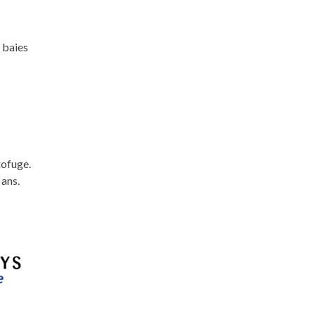
 baies
rofuge.
 ans.