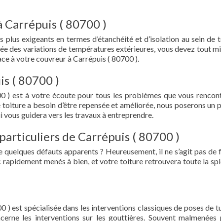
à Carrépuis ( 80700 )
s plus exigeants en termes d’étanchéité et d’isolation au sein de t
ée des variations de températures extérieures, vous devez tout mi
e à votre couvreur à Carrépuis ( 80700 ).
is ( 80700 )
0 ) est à votre écoute pour tous les problèmes que vous rencon
e toiture a besoin d’être repensée et améliorée, nous poserons un 
i vous guidera vers les travaux à entreprendre.
particuliers de Carrépuis ( 80700 )
e quelques défauts apparents ? Heureusement, il ne s’agit pas de fu
 rapidement menés à bien, et votre toiture retrouvera toute la sp
0 ) est spécialisée dans les interventions classiques de poses de tu
oncerne les interventions sur les gouttières. Souvent malmenées 