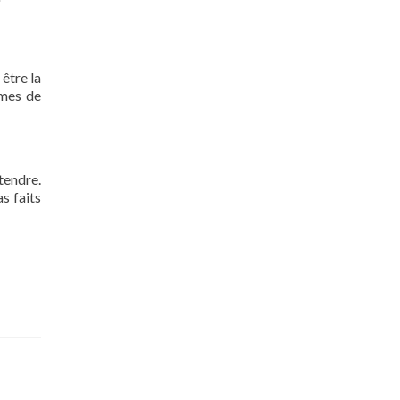
 être la
rmes de
tendre.
s faits