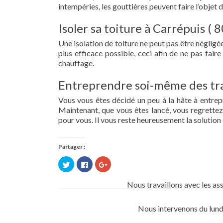
intempéries, les gouttières peuvent faire l’objet 
Isoler sa toiture à Carrépuis ( 
Une isolation de toiture ne peut pas être négligée.
plus efficace possible, ceci afin de ne pas fai
chauffage.
Entreprendre soi-même des tra
Vous vous êtes décidé un peu à la hâte à entre
Maintenant, que vous êtes lancé, vous regrettez 
pour vous. Il vous reste heureusement la solution 
Partager :
Cliquez
Cliquez
Cliquez
pour
pour
pour
partager
partager
partager
sur
sur
sur
Nous travaillons avec les as
Twitter(ouvre
Facebook(ouvre
Google+
dans
dans
(ouvre
une
une
dans
nouvelle
nouvelle
une
Nous intervenons du lund
fenêtre)
fenêtre)
nouvelle
fenêtre)