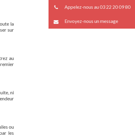
Appelez-nous au 03 22 20 09 80
Envoyez-nous un message
oute la
ser sur
trez au
premier
ite, ni
lendeur
iles ou
par les