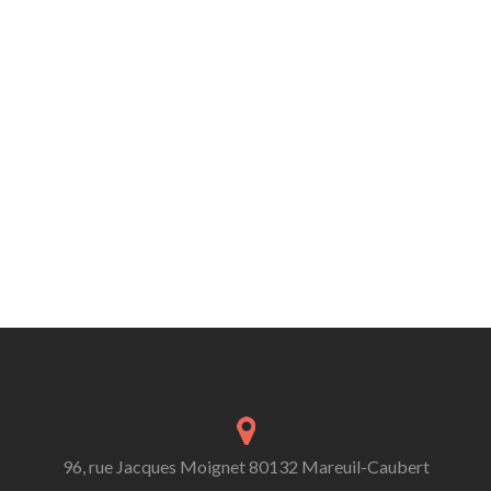
96, rue Jacques Moignet 80132 Mareuil-Caubert