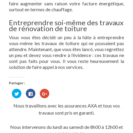
faire augmenter sans raison votre facture énergétique,
surtout en termes de chauffage.
Entreprendre soi-même des travaux
de rénovation de toiture
Vous vous êtes décidé un peu à la hâte à entreprendre
vous-même les travaux de toiture qui ne pouvaient pas
attendre. Maintenant, que vous êtes lancé, vous regrettez
un peu et devez vous rendre à l’évidence : ces travaux ne
sont pas faits pour vous. Il vous reste heureusement la
solution de faire appel à nos services.
Partager :
Cliquez
Cliquez
Cliquez
pour
pour
pour
partager
partager
partager
sur
sur
sur
Nous travaillons avec les assurances AXA et tous vos
Twitter(ouvre
Facebook(ouvre
Google+
dans
dans
(ouvre
travaux sont pris en garanti.
une
une
dans
nouvelle
nouvelle
une
fenêtre)
fenêtre)
nouvelle
fenêtre)
Nous intervenons du lundi au samedi de 8h00 à 12h00 et