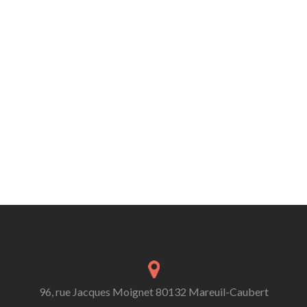
96, rue Jacques Moignet 80132 Mareuil-Caubert