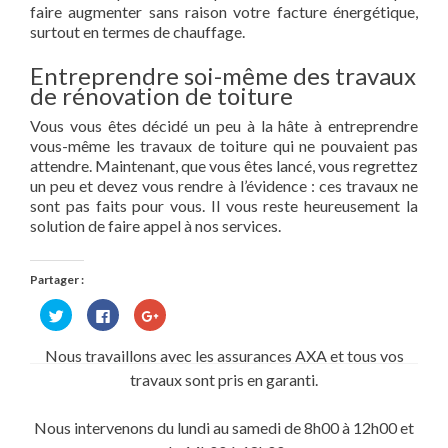
faire augmenter sans raison votre facture énergétique,
surtout en termes de chauffage.
Entreprendre soi-même des travaux
de rénovation de toiture
Vous vous êtes décidé un peu à la hâte à entreprendre
vous-même les travaux de toiture qui ne pouvaient pas
attendre. Maintenant, que vous êtes lancé, vous regrettez
un peu et devez vous rendre à l’évidence : ces travaux ne
sont pas faits pour vous. Il vous reste heureusement la
solution de faire appel à nos services.
Partager :
Cliquez
Cliquez
Cliquez
pour
pour
pour
partager
partager
partager
sur
sur
sur
Nous travaillons avec les assurances AXA et tous vos
Twitter(ouvre
Facebook(ouvre
Google+
dans
dans
(ouvre
travaux sont pris en garanti.
une
une
dans
nouvelle
nouvelle
une
fenêtre)
fenêtre)
nouvelle
fenêtre)
Nous intervenons du lundi au samedi de 8h00 à 12h00 et