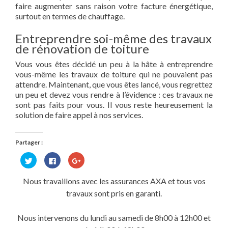
faire augmenter sans raison votre facture énergétique,
surtout en termes de chauffage.
Entreprendre soi-même des travaux
de rénovation de toiture
Vous vous êtes décidé un peu à la hâte à entreprendre
vous-même les travaux de toiture qui ne pouvaient pas
attendre. Maintenant, que vous êtes lancé, vous regrettez
un peu et devez vous rendre à l’évidence : ces travaux ne
sont pas faits pour vous. Il vous reste heureusement la
solution de faire appel à nos services.
Partager :
Cliquez
Cliquez
Cliquez
pour
pour
pour
partager
partager
partager
sur
sur
sur
Nous travaillons avec les assurances AXA et tous vos
Twitter(ouvre
Facebook(ouvre
Google+
dans
dans
(ouvre
travaux sont pris en garanti.
une
une
dans
nouvelle
nouvelle
une
fenêtre)
fenêtre)
nouvelle
fenêtre)
Nous intervenons du lundi au samedi de 8h00 à 12h00 et