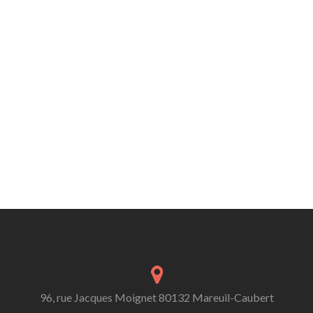
96, rue Jacques Moignet 80132 Mareuil-Caubert