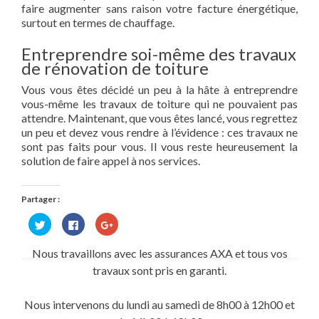
faire augmenter sans raison votre facture énergétique,
surtout en termes de chauffage.
Entreprendre soi-même des travaux
de rénovation de toiture
Vous vous êtes décidé un peu à la hâte à entreprendre
vous-même les travaux de toiture qui ne pouvaient pas
attendre. Maintenant, que vous êtes lancé, vous regrettez
un peu et devez vous rendre à l’évidence : ces travaux ne
sont pas faits pour vous. Il vous reste heureusement la
solution de faire appel à nos services.
Partager :
Cliquez
Cliquez
Cliquez
pour
pour
pour
partager
partager
partager
sur
sur
sur
Nous travaillons avec les assurances AXA et tous vos
Twitter(ouvre
Facebook(ouvre
Google+
dans
dans
(ouvre
travaux sont pris en garanti.
une
une
dans
nouvelle
nouvelle
une
fenêtre)
fenêtre)
nouvelle
fenêtre)
Nous intervenons du lundi au samedi de 8h00 à 12h00 et