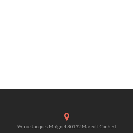
96, rue Jacques Moignet 80132 Mareuil-Caubert