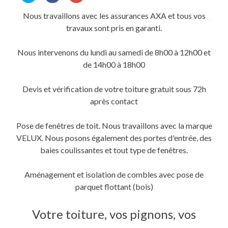
partager
partager
partager
sur
sur
sur
Nous travaillons avec les assurances AXA et tous vos
Twitter(ouvre
Facebook(ouvre
Google+
dans
dans
(ouvre
travaux sont pris en garanti.
une
une
dans
nouvelle
nouvelle
une
fenêtre)
fenêtre)
nouvelle
fenêtre)
Nous intervenons du lundi au samedi de 8h00 à 12h00 et
de 14h00 à 18h00
Devis et vérification de votre toiture gratuit sous 72h
après contact
Pose de fenêtres de toit. Nous travaillons avec la marque
VELUX. Nous posons également des portes d'entrée, des
baies coulissantes et tout type de fenêtres.
Aménagement et isolation de combles avec pose de
parquet flottant (bois)
Votre toiture, vos pignons, vos