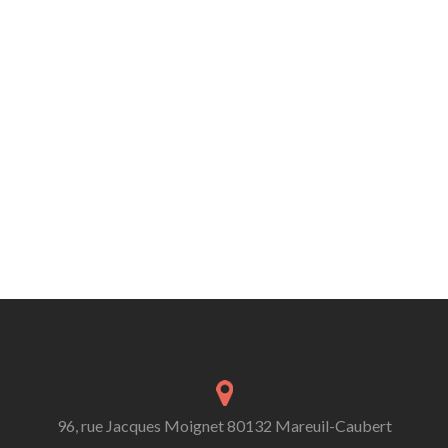
96, rue Jacques Moignet 80132 Mareuil-Caubert