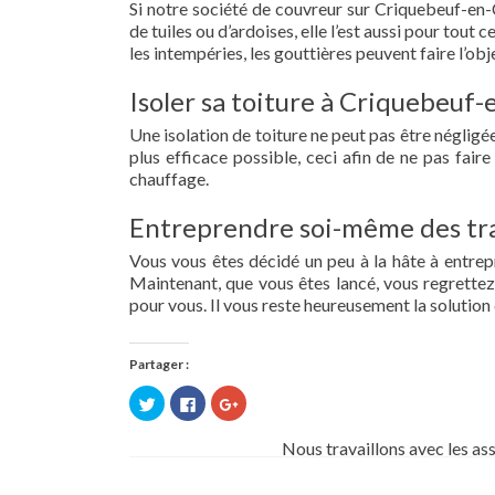
Si notre société de couvreur sur Criquebeuf-en-C
de tuiles ou d’ardoises, elle l’est aussi pour tou
les intempéries, les gouttières peuvent faire l’obj
Isoler sa toiture à Criquebeuf-
Une isolation de toiture ne peut pas être négligée.
plus efficace possible, ceci afin de ne pas fai
chauffage.
Entreprendre soi-même des tra
Vous vous êtes décidé un peu à la hâte à entre
Maintenant, que vous êtes lancé, vous regrettez 
pour vous. Il vous reste heureusement la solution 
Partager :
Cliquez
Cliquez
Cliquez
pour
pour
pour
partager
partager
partager
sur
sur
sur
Nous travaillons avec les as
Twitter(ouvre
Facebook(ouvre
Google+
dans
dans
(ouvre
une
une
dans
nouvelle
nouvelle
une