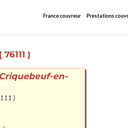
Aller au contenu principal
France couvreur
Prestations couv
76111 )
 Criquebeuf-en-
111 )