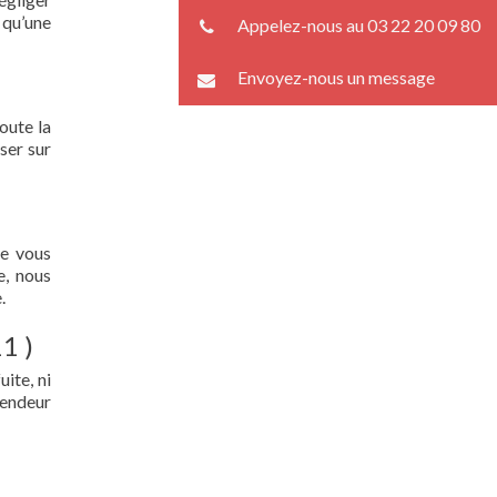
 qu’une
Appelez-nous au 03 22 20 09 80
Envoyez-nous un message
oute la
ser sur
ue vous
e, nous
.
1 )
ite, ni
lendeur