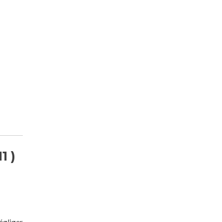
1 )
égliger