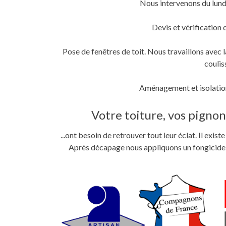
Nous intervenons du lund
fenêtre)
fenêtre)
nouvelle
fenêtre)
Devis et vérification 
Pose de fenêtres de toit. Nous travaillons ave
coulis
Aménagement et isolation
Votre toiture, vos pignons
...ont besoin de retrouver tout leur éclat. Il exi
Après décapage nous appliquons un fongicide im