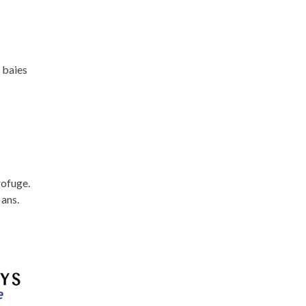
 baies
rofuge.
 ans.