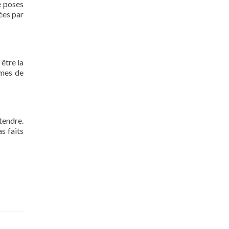
e poses
nées par
 être la
rmes de
tendre.
s faits