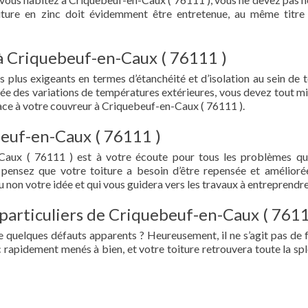
oiture en zinc doit évidemment être entretenue, au même titre
à Criquebeuf-en-Caux ( 76111 )
s plus exigeants en termes d’étanchéité et d’isolation au sein de t
ée des variations de températures extérieures, vous devez tout mi
ce à votre couvreur à Criquebeuf-en-Caux ( 76111 ).
beuf-en-Caux ( 76111 )
Caux ( 76111 ) est à votre écoute pour tous les problèmes q
 pensez que votre toiture a besoin d’être repensée et amélioré
 non votre idée et qui vous guidera vers les travaux à entreprendre
 particuliers de Criquebeuf-en-Caux ( 7611
e quelques défauts apparents ? Heureusement, il ne s’agit pas de fu
 rapidement menés à bien, et votre toiture retrouvera toute la sp