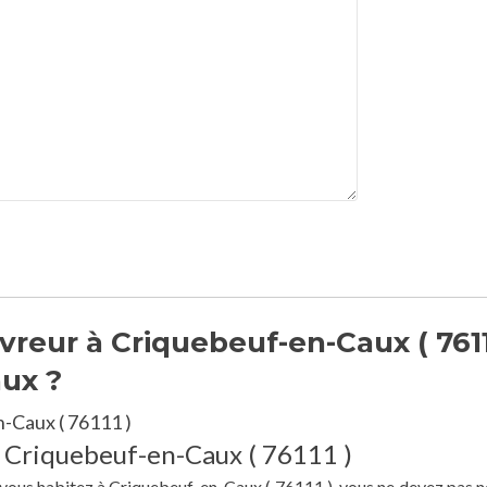
reur à Criquebeuf-en-Caux ( 7611
aux ?
-Caux ( 76111 )
à Criquebeuf-en-Caux ( 76111 )
e vous habitez à Criquebeuf-en-Caux ( 76111 ), vous ne devez pas n