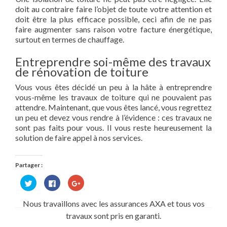
doit au contraire faire l’objet de toute votre attention et
doit être la plus efficace possible, ceci afin de ne pas
faire augmenter sans raison votre facture énergétique,
surtout en termes de chauffage.
Entreprendre soi-même des travaux
de rénovation de toiture
Vous vous êtes décidé un peu à la hâte à entreprendre
vous-même les travaux de toiture qui ne pouvaient pas
attendre. Maintenant, que vous êtes lancé, vous regrettez
un peu et devez vous rendre à l’évidence : ces travaux ne
sont pas faits pour vous. Il vous reste heureusement la
solution de faire appel à nos services.
Partager :
Cliquez
Cliquez
Cliquez
pour
pour
pour
partager
partager
partager
sur
sur
sur
Nous travaillons avec les assurances AXA et tous vos
Twitter(ouvre
Facebook(ouvre
Google+
dans
dans
(ouvre
travaux sont pris en garanti.
une
une
dans
nouvelle
nouvelle
une