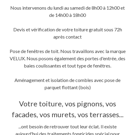
fenêtre)
fenêtre)
nouvelle
fenêtre)
Nous intervenons du lundi au samedi de 8h00 à 12h00 et
de 14h00 à 18h00
Devis et vérification de votre toiture gratuit sous 72h
après contact
Pose de fenêtres de toit. Nous travaillons avec la marque
VELUX. Nous posons également des portes d'entrée, des
baies coulissantes et tout type de fenêtres.
Aménagement et isolation de combles avec pose de
parquet flottant (bois)
Votre toiture, vos pignons, vos
facades, vos murets, vos terrasses...
...ont besoin de retrouver tout leur éclat. Il existe
aujourd'hui des traitements fongicides spécial pour