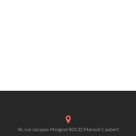
96, rue Jacques Moignet 80132 Mareuil-Caubert