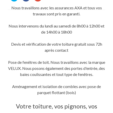
partager
partager
partager
sur
sur
sur
Nous travaillons avec les assurances AXA et tous vos
Twitter(ouvre
Facebook(ouvre
Google+
dans
dans
(ouvre
travaux sont pris en garanti.
une
une
dans
nouvelle
nouvelle
une
fenêtre)
fenêtre)
nouvelle
fenêtre)
Nous intervenons du lundi au samedi de 8h00 à 12h00 et
de 14h00 à 18h00
Devis et vérification de votre toiture gratuit sous 72h
après contact
Pose de fenêtres de toit. Nous travaillons avec la marque
VELUX. Nous posons également des portes d'entrée, des
baies coulissantes et tout type de fenêtres.
Aménagement et isolation de combles avec pose de
parquet flottant (bois)
Votre toiture, vos pignons, vos