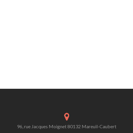
96, rue Jacques Moignet 80132 Mareuil-Caubert