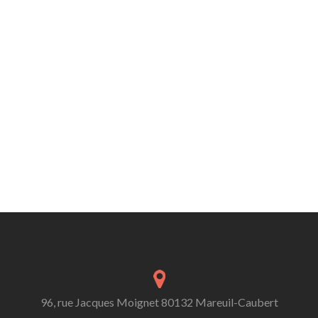
96, rue Jacques Moignet 80132 Mareuil-Caubert