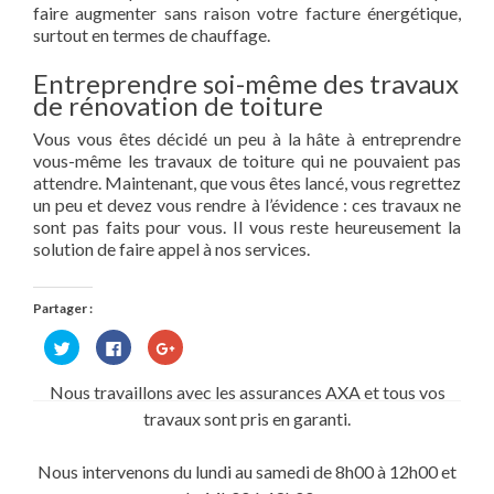
faire augmenter sans raison votre facture énergétique,
surtout en termes de chauffage.
Entreprendre soi-même des travaux
de rénovation de toiture
Vous vous êtes décidé un peu à la hâte à entreprendre
vous-même les travaux de toiture qui ne pouvaient pas
attendre. Maintenant, que vous êtes lancé, vous regrettez
un peu et devez vous rendre à l’évidence : ces travaux ne
sont pas faits pour vous. Il vous reste heureusement la
solution de faire appel à nos services.
Partager :
Cliquez
Cliquez
Cliquez
pour
pour
pour
partager
partager
partager
sur
sur
sur
Nous travaillons avec les assurances AXA et tous vos
Twitter(ouvre
Facebook(ouvre
Google+
dans
dans
(ouvre
travaux sont pris en garanti.
une
une
dans
nouvelle
nouvelle
une
fenêtre)
fenêtre)
nouvelle
fenêtre)
Nous intervenons du lundi au samedi de 8h00 à 12h00 et