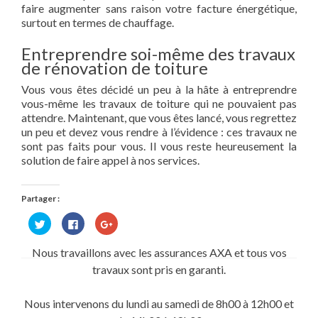
faire augmenter sans raison votre facture énergétique,
surtout en termes de chauffage.
Entreprendre soi-même des travaux
de rénovation de toiture
Vous vous êtes décidé un peu à la hâte à entreprendre
vous-même les travaux de toiture qui ne pouvaient pas
attendre. Maintenant, que vous êtes lancé, vous regrettez
un peu et devez vous rendre à l’évidence : ces travaux ne
sont pas faits pour vous. Il vous reste heureusement la
solution de faire appel à nos services.
Partager :
Cliquez
Cliquez
Cliquez
pour
pour
pour
partager
partager
partager
sur
sur
sur
Nous travaillons avec les assurances AXA et tous vos
Twitter(ouvre
Facebook(ouvre
Google+
dans
dans
(ouvre
travaux sont pris en garanti.
une
une
dans
nouvelle
nouvelle
une
fenêtre)
fenêtre)
nouvelle
fenêtre)
Nous intervenons du lundi au samedi de 8h00 à 12h00 et