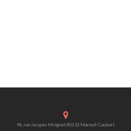
96, rue Jacques Moignet 80132 Mareuil-Caubert