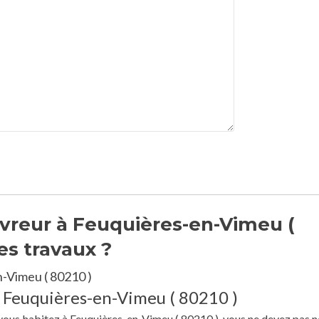
vreur à Feuquières-en-Vimeu (
es travaux ?
-Vimeu ( 80210 )
à Feuquières-en-Vimeu ( 80210 )
e vous habitez à Feuquières-en-Vimeu ( 80210 ), vous ne devez pas n