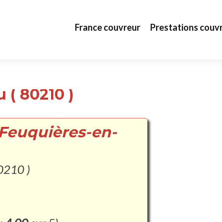
Aller au contenu principal
France couvreur
Prestations couv
 ( 80210 )
 Feuquières-en-
0210 )