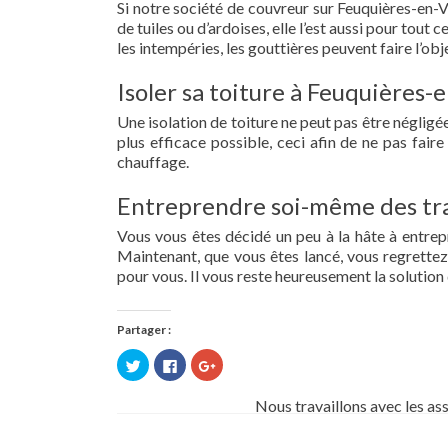
Si notre société de couvreur sur Feuquières-en-V
de tuiles ou d’ardoises, elle l’est aussi pour tou
les intempéries, les gouttières peuvent faire l’obj
Isoler sa toiture à Feuquières-
Une isolation de toiture ne peut pas être négligée.
plus efficace possible, ceci afin de ne pas fai
chauffage.
Entreprendre soi-même des tra
Vous vous êtes décidé un peu à la hâte à entre
Maintenant, que vous êtes lancé, vous regrettez 
pour vous. Il vous reste heureusement la solution 
Partager :
Cliquez
Cliquez
Cliquez
pour
pour
pour
partager
partager
partager
sur
sur
sur
Nous travaillons avec les as
Twitter(ouvre
Facebook(ouvre
Google+
dans
dans
(ouvre
une
une
dans
nouvelle
nouvelle
une