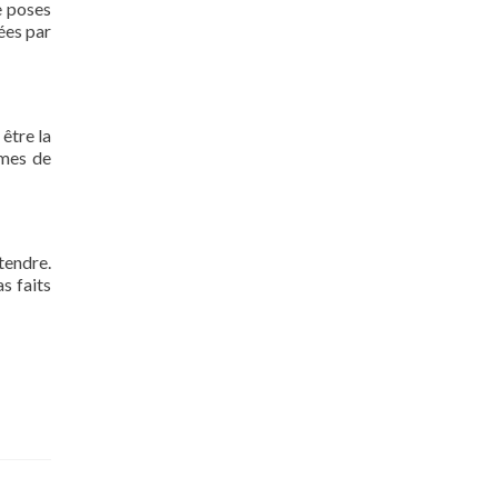
e poses
nées par
 être la
rmes de
tendre.
s faits