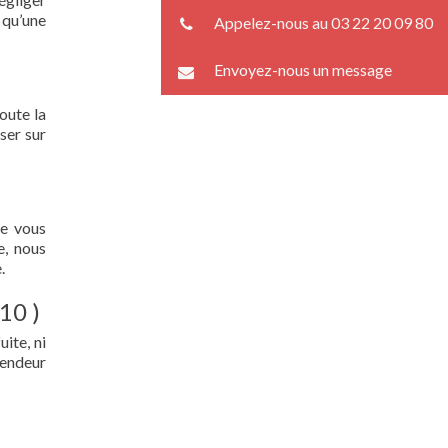
 qu’une
Appelez-nous au 03 22 20 09 80
Envoyez-nous un message
oute la
ser sur
ue vous
e, nous
.
10 )
ite, ni
lendeur