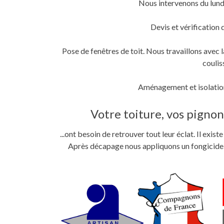
Nous intervenons du lund
fenêtre)
fenêtre)
nouvelle
fenêtre)
Devis et vérification 
Pose de fenêtres de toit. Nous travaillons ave
coulis
Aménagement et isolation
Votre toiture, vos pignons
...ont besoin de retrouver tout leur éclat. Il exi
Après décapage nous appliquons un fongicide im