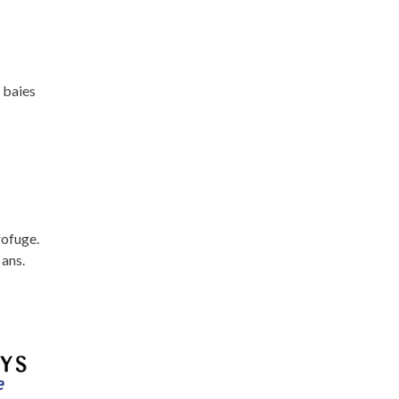
 baies
rofuge.
 ans.