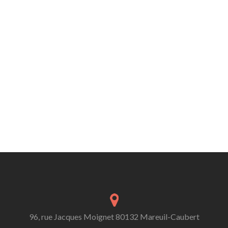
96, rue Jacques Moignet 80132 Mareuil-Caubert