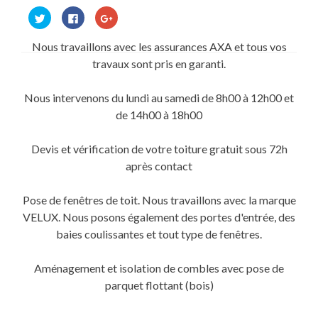
Cliquez
Cliquez
Cliquez
pour
pour
pour
partager
partager
partager
sur
sur
sur
Nous travaillons avec les assurances AXA et tous vos
Twitter(ouvre
Facebook(ouvre
Google+
dans
dans
(ouvre
travaux sont pris en garanti.
une
une
dans
nouvelle
nouvelle
une
fenêtre)
fenêtre)
nouvelle
fenêtre)
Nous intervenons du lundi au samedi de 8h00 à 12h00 et
de 14h00 à 18h00
Devis et vérification de votre toiture gratuit sous 72h
après contact
Pose de fenêtres de toit. Nous travaillons avec la marque
VELUX. Nous posons également des portes d'entrée, des
baies coulissantes et tout type de fenêtres.
Aménagement et isolation de combles avec pose de
parquet flottant (bois)