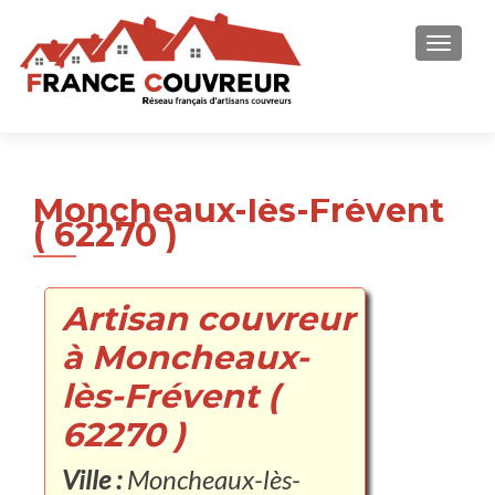
AFFICH
Moncheaux-lès-Frévent
( 62270 )
Artisan couvreur
à Moncheaux-
lès-Frévent (
62270 )
Ville :
Moncheaux-lès-