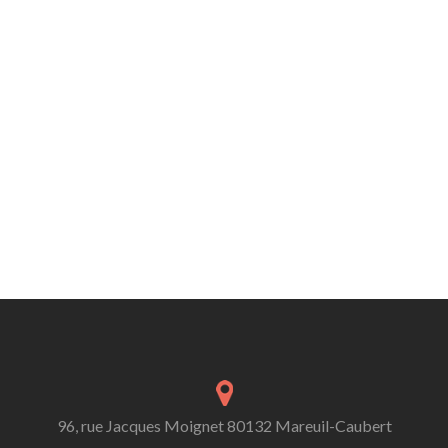
96, rue Jacques Moignet 80132 Mareuil-Caubert