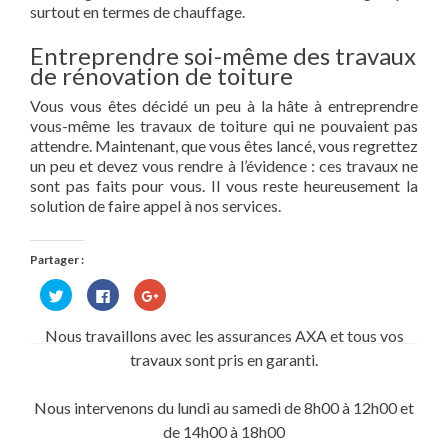
surtout en termes de chauffage.
Entreprendre soi-même des travaux
de rénovation de toiture
Vous vous êtes décidé un peu à la hâte à entreprendre
vous-même les travaux de toiture qui ne pouvaient pas
attendre. Maintenant, que vous êtes lancé, vous regrettez
un peu et devez vous rendre à l’évidence : ces travaux ne
sont pas faits pour vous. Il vous reste heureusement la
solution de faire appel à nos services.
Partager :
Cliquez
Cliquez
Cliquez
pour
pour
pour
partager
partager
partager
sur
sur
sur
Nous travaillons avec les assurances AXA et tous vos
Twitter(ouvre
Facebook(ouvre
Google+
dans
dans
(ouvre
travaux sont pris en garanti.
une
une
dans
nouvelle
nouvelle
une
fenêtre)
fenêtre)
nouvelle
fenêtre)
Nous intervenons du lundi au samedi de 8h00 à 12h00 et
de 14h00 à 18h00