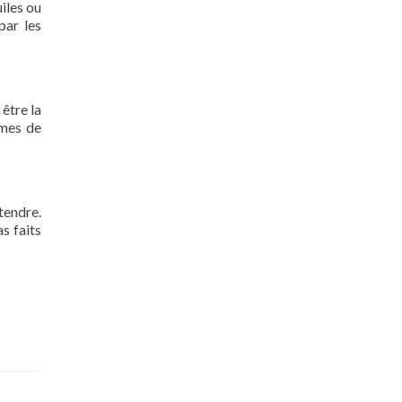
uiles ou
par les
 être la
rmes de
tendre.
s faits