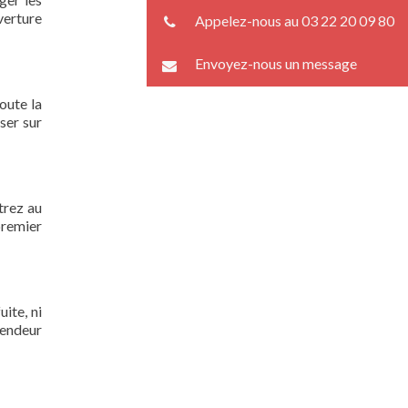
verture
Appelez-nous au 03 22 20 09 80
Envoyez-nous un message
oute la
ser sur
trez au
premier
ite, ni
lendeur