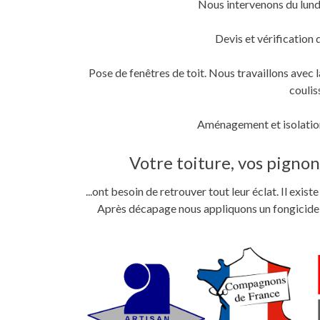
Nous intervenons du lund
fenêtre)
fenêtre)
nouvelle
fenêtre)
Devis et vérification 
Pose de fenêtres de toit. Nous travaillons ave
coulis
Aménagement et isolation
Votre toiture, vos pignons
...ont besoin de retrouver tout leur éclat. Il exi
Après décapage nous appliquons un fongicide im