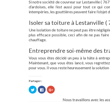
Si notre société de couvreur sur Lestanville ( 767
d’ardoises, elle l’est aussi pour tout ce qui c
intempéries, les gouttières peuvent faire l’objet 
Isoler sa toiture à Lestanville (
Une isolation de toiture ne peut pas être négligée.
plus efficace possible, ceci afin de ne pas fai
chauffage.
Entreprendre soi-même des tra
Vous vous êtes décidé un peu à la hâte à entre
Maintenant, que vous êtes lancé, vous regrettez 
pour vous. Il vous reste heureusement la solution 
Partager :
Cliquez
Cliquez
Cliquez
pour
pour
pour
partager
partager
partager
sur
sur
sur
Nous travaillons avec les as
Twitter(ouvre
Facebook(ouvre
Google+
dans
dans
(ouvre
une
une
dans
nouvelle
nouvelle
une