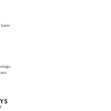
 baies
rofuge.
 ans.