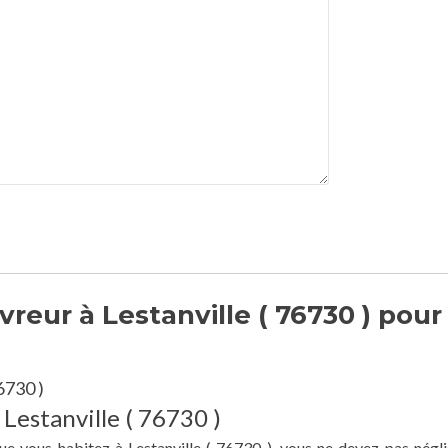
reur à Lestanville ( 76730 ) pour
6730 )
 Lestanville ( 76730 )
ue vous habitez à Lestanville ( 76730 ), vous ne devez pas négli