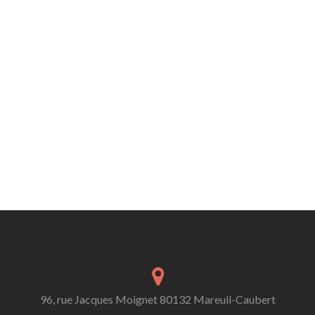
96, rue Jacques Moignet 80132 Mareuil-Caubert