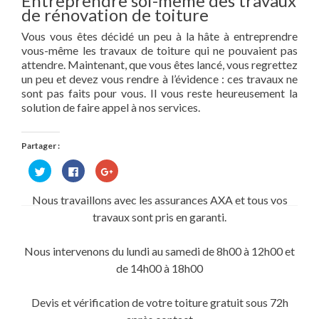
Entreprendre soi-même des travaux
de rénovation de toiture
Vous vous êtes décidé un peu à la hâte à entreprendre
vous-même les travaux de toiture qui ne pouvaient pas
attendre. Maintenant, que vous êtes lancé, vous regrettez
un peu et devez vous rendre à l’évidence : ces travaux ne
sont pas faits pour vous. Il vous reste heureusement la
solution de faire appel à nos services.
Partager :
Cliquez
Cliquez
Cliquez
pour
pour
pour
partager
partager
partager
sur
sur
sur
Nous travaillons avec les assurances AXA et tous vos
Twitter(ouvre
Facebook(ouvre
Google+
dans
dans
(ouvre
travaux sont pris en garanti.
une
une
dans
nouvelle
nouvelle
une
fenêtre)
fenêtre)
nouvelle
fenêtre)
Nous intervenons du lundi au samedi de 8h00 à 12h00 et
de 14h00 à 18h00
Devis et vérification de votre toiture gratuit sous 72h